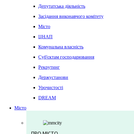
Депутатська діяльність
Засідання виконавчого комітету
Місто
ЦНАП
Комунальна власність
Суб'єктам господарювання
Рекрутинг
Держустанови
Урочистості
DREAM
Місто
ПРО МІСТО