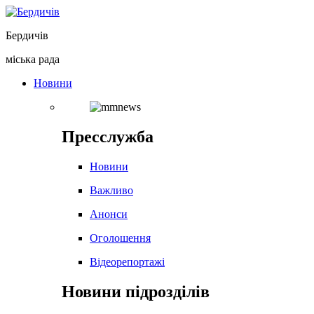
Перейти
до
Бердичів
вмісту
міська рада
Новини
Пресслужба
Новини
Важливо
Анонси
Оголошення
Відеорепортажі
Новини підрозділів