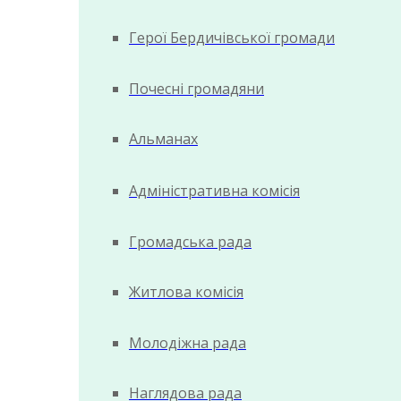
Герої Бердичівської громади
Почесні громадяни
Альманах
Адміністративна комісія
Громадська рада
Житлова комісія
Молодіжна рада
Наглядова рада