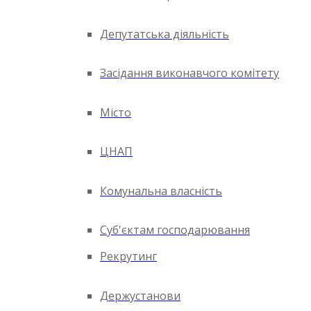
Депутатська діяльність
Засідання виконавчого комітету
Місто
ЦНАП
Комунальна власність
Суб'єктам господарювання
Рекрутинг
Держустанови