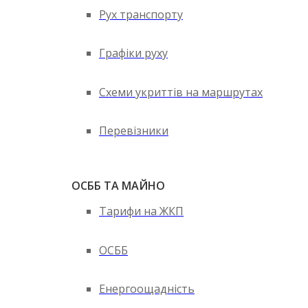
Рух транспорту
Графіки руху
Схеми укриттів на маршрутах
Перевізники
ОСББ ТА МАЙНО
Тарифи на ЖКП
ОСББ
Енергоощадність