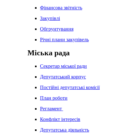
Фінансова звітність
Закупівлі
Обгрунтування
Річні плани закупівель
Міська рада
Секретар міської ради
Депутатський корпус
Постійні депутатські комісії
План роботи
Регламент
Конфлікт інтересів
Депутатська діяльність