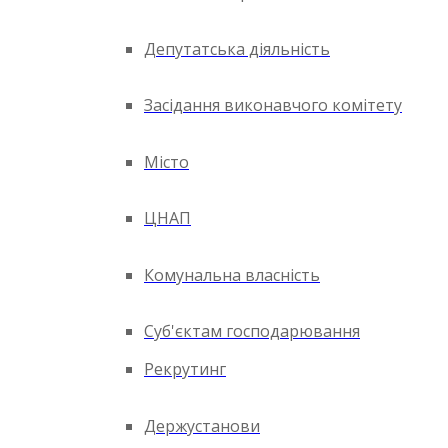
Депутатська діяльність
Засідання виконавчого комітету
Місто
ЦНАП
Комунальна власність
Суб'єктам господарювання
Рекрутинг
Держустанови