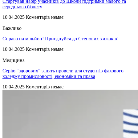
Стартував набір учасників до Школи підтримки малого та
середнього бізнесу
10.04.2025
Коментарів немає
Важливо
Справа на мільйон! Приєднуйся до Степових хижаків!
10.04.2025
Коментарів немає
Медицина
Серію “здорових” занять провели для студентів фахового
коледжу промисловості, економіки та права
10.04.2025
Коментарів немає