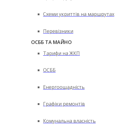
Схеми укриттів на маршрутах
Перевізники
ОСББ ТА МАЙНО
Тарифи на ЖКП
ОСББ
Енергоощадність
Графіки ремонтів
Комунальна власність