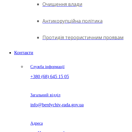
Очищення влади
Антикорупційна політика
Протидія терористичним проявам
Контакти
Служба інформації
+380 (68) 645 15 05
Загальний відділ
info@berdychiv-rada.gov.ua
Адреса