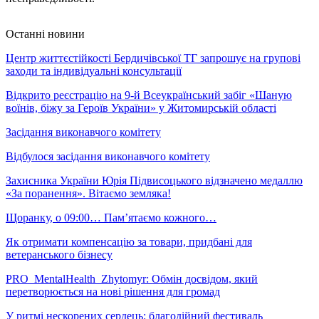
Останні новини
Центр життєстійкості Бердичівської ТГ запрошує на групові
заходи та індивідуальні консультації
Відкрито реєстрацію на 9-й Всеукраїнський забіг «Шаную
воїнів, біжу за Героїв України» у Житомирській області
Засідання виконавчого комітету
Відбулося засідання виконавчого комітету
Захисника України Юрія Підвисоцького відзначено медаллю
«За поранення». Вітаємо земляка!
Щоранку, о 09:00… Пам’ятаємо кожного…
Як отримати компенсацію за товари, придбані для
ветеранського бізнесу
PRO_MentalHealth_Zhytomyr: Обмін досвідом, який
перетворюється на нові рішення для громад
У ритмі нескорених сердець: благодійний фестиваль