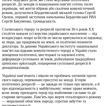
репресій. До заходів із вшанування пам’яті сотень тисяч
українців, чиї життя обірвав або скалічив комуністичний
режим, долучилися Бердичівський міський голова Сергій
Орлюк, перший заступник начальника Бердичівської РВА
Сергій Бакуменко, громадськість.
Сталінського терору та репресій протягом 30-х років ХХ
століття зазнали усі верстви українського населення — від
всюдисущих лещат кгбістів не могли врятуватися ні науковці,
ні люди, що працювали на землі, ні політичні опоненти
диктатора. За даними Українського інституту національної
пам’яті наслідками комуністичного терору в Україні стало
знищення політичної, мистецької та наукової еліти,
деформація суспільних зв’язків, руйнування традиційних
ціннісних орієнтацій, поширення суспільної депресії й
денаціоналізація.
Українці пам’ятають і ніколи не пробачать злочинів проти
свого народу, переконані присутні на заході. Історія
політичних репресій — це завжди не тільки про минуле, а й
про відповідальність у майбутньому: немає права мовчати,
коли знову приходить терор під знайомими гаслами та діє
старими методами. Пам’ять про жертв тоталітарного режиму
— моральний обов’язок народу, спротив забуттю та
несправедливості.