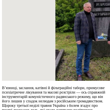
В’язниці, заслання, катівні й фільтраційні табори, примусове
психіатричне лікування та масові розстріли — ось справжній
інструментарій комуністичного радянського режиму, що він
його лишив у спадок нелюдам з російським громадянством.
Щороку третьої неділі травня Україна з болем згадує про
тисячі людських доль, які стали жертвами політичних