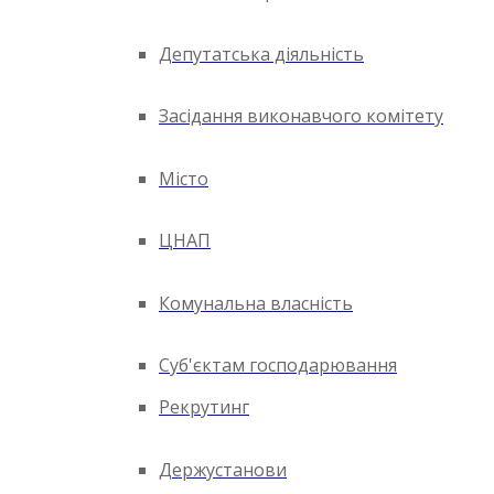
Депутатська діяльність
Засідання виконавчого комітету
Місто
ЦНАП
Комунальна власність
Суб'єктам господарювання
Рекрутинг
Держустанови