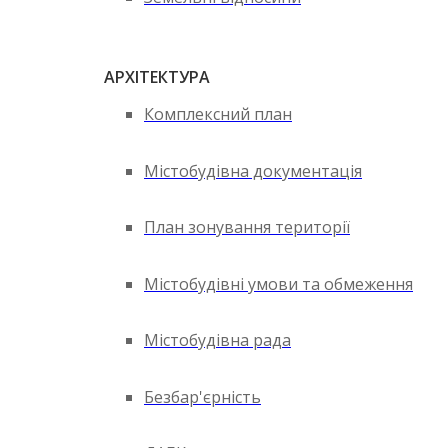
АРХІТЕКТУРА
Комплексний план
Містобудівна документація
План зонування території
Містобудівні умови та обмеження
Містобудівна рада
Безбар'єрність