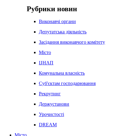
Рубрики новин
Виконавчі органи
Депутатська діяльність
Засідання виконавчого комітету
Місто
ЦНАП
Комунальна власність
Суб'єктам господарювання
Рекрутинг
Держустанови
Урочистості
DREAM
Місто