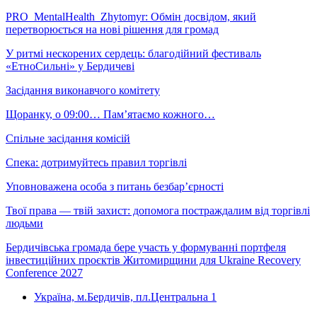
PRO_MentalHealth_Zhytomyr: Обмін досвідом, який
перетворюється на нові рішення для громад
У ритмі нескорених сердець: благодійний фестиваль
«ЕтноСильні» у Бердичеві
Засідання виконавчого комітету
Щоранку, о 09:00… Пам’ятаємо кожного…
Спільне засідання комісій
Спека: дотримуйтесь правил торгівлі
Уповноважена особа з питань безбар’єрності
Твої права — твій захист: допомога постраждалим від торгівлі
людьми
Бердичівська громада бере участь у формуванні портфеля
інвестиційних проєктів Житомирщини для Ukraine Recovery
Conference 2027
Україна, м.Бердичів, пл.Центральна 1