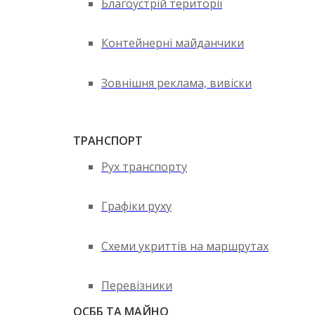
Благоустрій території
Контейнерні майданчики
Зовнішня реклама, вивіски
ТРАНСПОРТ
Рух транспорту
Графіки руху
Схеми укриттів на маршрутах
Перевізники
ОСББ ТА МАЙНО