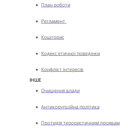
План роботи
Регламент
Кошторис
Кодекс етичної поведінки
Конфлікт інтересів
ІНШЕ
Очищення влади
Антикорупційна політика
Протидія терористичним проявам