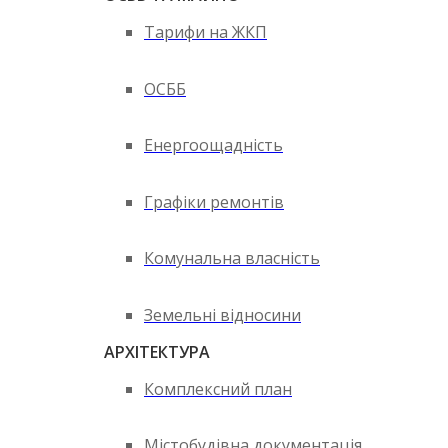
Тарифи на ЖКП
ОСББ
Енергоощадність
Графіки ремонтів
Комунальна власність
Земельні відносини
АРХІТЕКТУРА
Комплексний план
Містобудівна документація