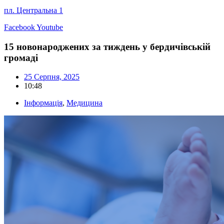
пл. Центральна 1
Facebook
Youtube
15 новонароджених за тиждень у бердичівській
громаді
25 Серпня, 2025
10:48
Інформація
,
Медицина