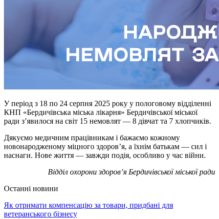
У період з 18 по 24 серпня 2025 року у пологовому відділенні
КНП «Бердичівська міська лікарня» Бердичівської міської
ради з’явилося на світ 15 немовлят — 8 дівчат та 7 хлопчиків.
Дякуємо медичним працівникам і бажаємо кожному
новонародженому міцного здоров’я, а їхнім батькам — сил і
наснаги. Нове життя — завжди подія, особливо у час війни.
Відділ охорони здоров’я Бердичівської міської ради
Останні новини
Як отримати компенсацію за товари, придбані для
ветеранського бізнесу