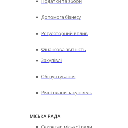
Податки та збори
Допомога бізнесу
Регуляторний вплив
Фінансова звітність
Закупівлі
Обгрунтування
Річні плани закупівель
МІСЬКА РАДА
Секретар міської ради