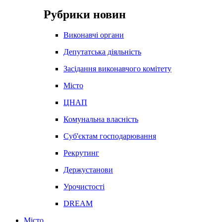
Рубрики новин
Виконавчі органи
Депутатська діяльність
Засідання виконавчого комітету
Місто
ЦНАП
Комунальна власність
Суб'єктам господарювання
Рекрутинг
Держустанови
Урочистості
DREAM
Місто