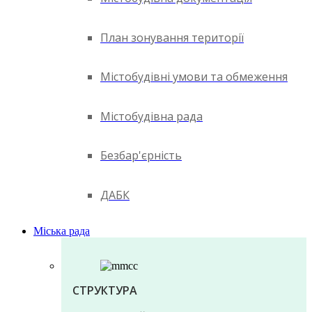
План зонування території
Містобудівні умови та обмеження
Містобудівна рада
Безбар'єрність
ДАБК
Міська рада
СТРУКТУРА