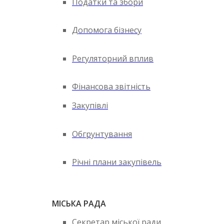
Податки та збори
Допомога бізнесу
Регуляторний вплив
Фінансова звітність
Закупівлі
Обгрунтування
Річні плани закупівель
МІСЬКА РАДА
Секретар міської ради