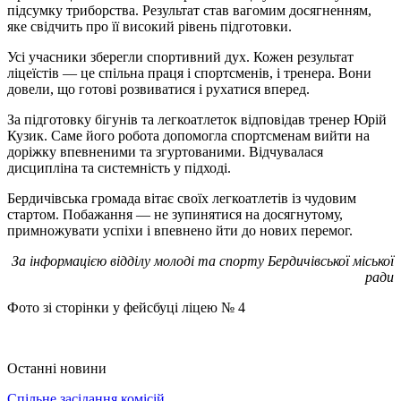
підсумку триборства. Результат став вагомим досягненням,
яке свідчить про її високий рівень підготовки.
Усі учасники зберегли спортивний дух. Кожен результат
ліцеїстів — це спільна праця і спортсменів, і тренера. Вони
довели, що готові розвиватися і рухатися вперед.
За підготовку бігунів та легкоатлеток відповідав тренер Юрій
Кузик. Саме його робота допомогла спортсменам вийти на
доріжку впевненими та згуртованими. Відчувалася
дисципліна та системність у підході.
Бердичівська громада вітає своїх легкоатлетів із чудовим
стартом. Побажання — не зупинятися на досягнутому,
примножувати успіхи і впевнено йти до нових перемог.
За інформацією відділу молоді та спорту Бердичівської міської
ради
Фото зі сторінки у фейсбуці ліцею № 4
Останні новини
Спільне засідання комісій