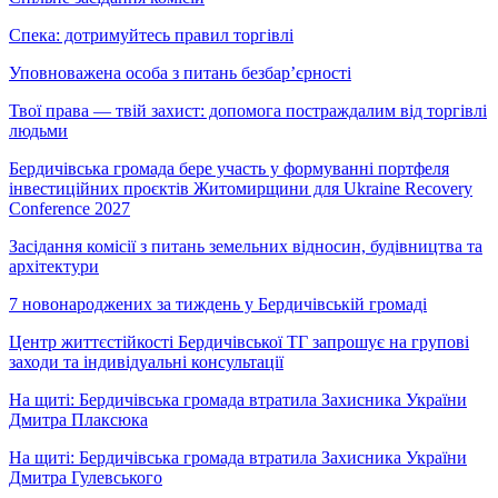
Спека: дотримуйтесь правил торгівлі
Уповноважена особа з питань безбар’єрності
Твої права — твій захист: допомога постраждалим від торгівлі
людьми
Бердичівська громада бере участь у формуванні портфеля
інвестиційних проєктів Житомирщини для Ukraine Recovery
Conference 2027
Засідання комісії з питань земельних відносин, будівництва та
архітектури
7 новонароджених за тиждень у Бердичівській громаді
Центр життєстійкості Бердичівської ТГ запрошує на групові
заходи та індивідуальні консультації
На щиті: Бердичівська громада втратила Захисника України
Дмитра Плаксюка
На щиті: Бердичівська громада втратила Захисника України
Дмитра Гулевського