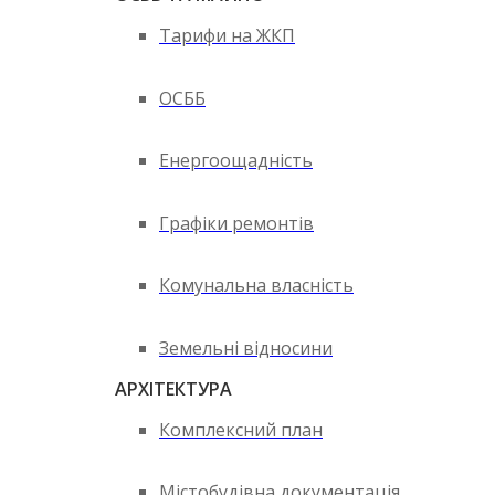
Тарифи на ЖКП
ОСББ
Енергоощадність
Графіки ремонтів
Комунальна власність
Земельні відносини
АРХІТЕКТУРА
Комплексний план
Містобудівна документація