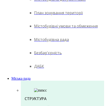
План зонування території
Містобудівні умови та обмеження
Містобудівна рада
Безбар'єрність
ДАБК
Міська рада
СТРУКТУРА