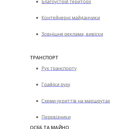
Благоустрій території
Контейнерні майданчики
Зовнішня реклама, вивіски
ТРАНСПОРТ
Рух транспорту
Графіки руху
Схеми укриттів на маршрутах
Перевізники
ОСББ ТА МАЙНО