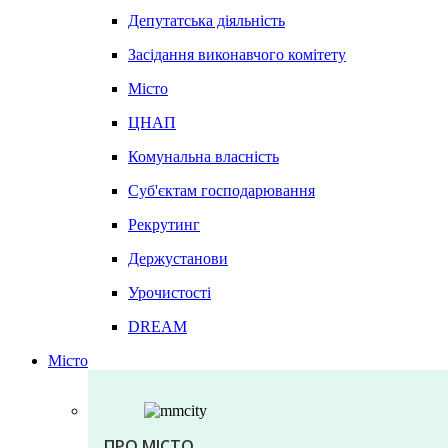
Депутатська діяльність
Засідання виконавчого комітету
Місто
ЦНАП
Комунальна власність
Суб'єктам господарювання
Рекрутинг
Держустанови
Урочистості
DREAM
Місто
ПРО МІСТО