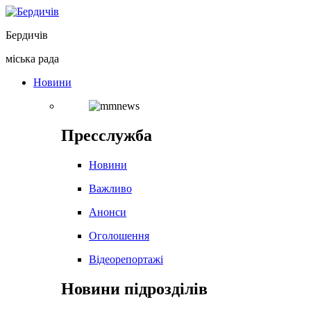
Перейти
до
Бердичів
вмісту
міська рада
Новини
Пресслужба
Новини
Важливо
Анонси
Оголошення
Відеорепортажі
Новини підрозділів