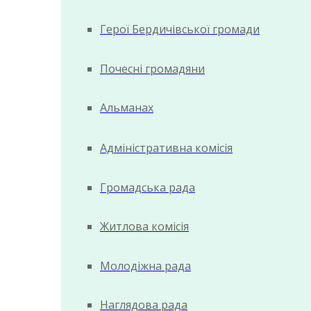
Герої Бердичівської громади
Почесні громадяни
Альманах
Адміністративна комісія
Громадська рада
Житлова комісія
Молодіжна рада
Наглядова рада