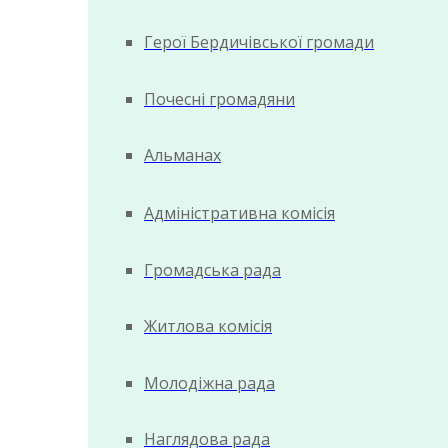
Герої Бердичівської громади
Почесні громадяни
Альманах
Адміністративна комісія
Громадська рада
Житлова комісія
Молодіжна рада
Наглядова рада