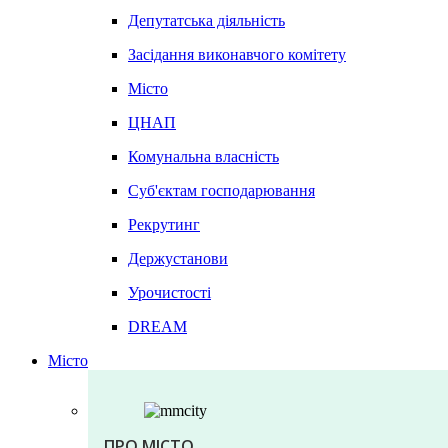
Депутатська діяльність
Засідання виконавчого комітету
Місто
ЦНАП
Комунальна власність
Суб'єктам господарювання
Рекрутинг
Держустанови
Урочистості
DREAM
Місто
ПРО МІСТО