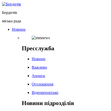
Перейти
до
Бердичів
вмісту
міська рада
Новини
Пресслужба
Новини
Важливо
Анонси
Оголошення
Відеорепортажі
Новини підрозділів