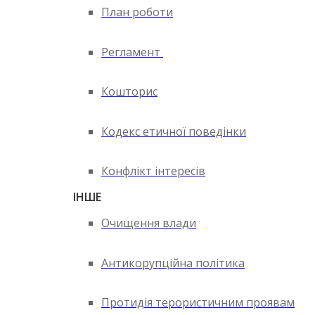
План роботи
Регламент
Кошторис
Кодекс етичної поведінки
Конфлікт інтересів
ІНШЕ
Очищення влади
Антикорупційна політика
Протидія терористичним проявам