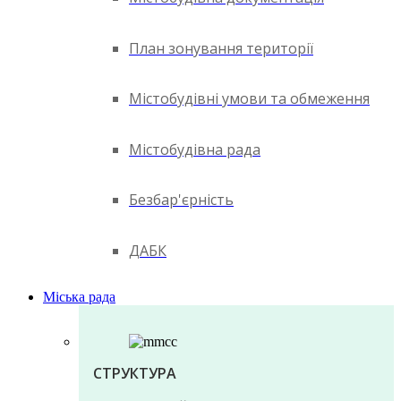
План зонування території
Містобудівні умови та обмеження
Містобудівна рада
Безбар'єрність
ДАБК
Міська рада
СТРУКТУРА