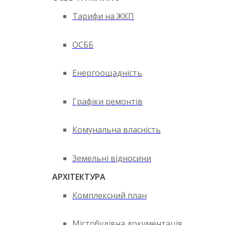
Тарифи на ЖКП
ОСББ
Енергоощадність
Графіки ремонтів
Комунальна власність
Земельні відносини
АРХІТЕКТУРА
Комплексний план
Містобудівна документація