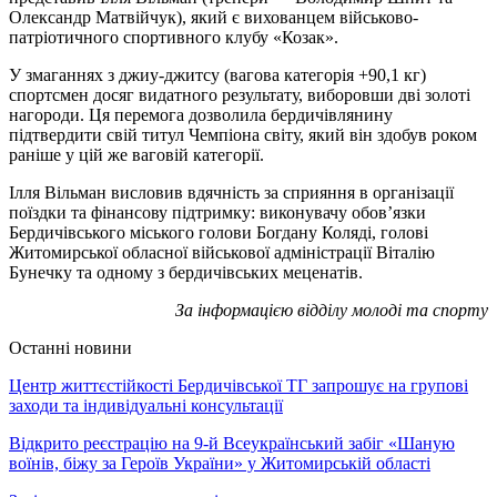
Олександр Матвійчук), який є вихованцем військово-
патріотичного спортивного клубу «Козак».
У змаганнях з джиу-джитсу (вагова категорія +90,1 кг)
спортсмен досяг видатного результату, виборовши дві золоті
нагороди. Ця перемога дозволила бердичівлянину
підтвердити свій титул Чемпіона світу, який він здобув роком
раніше у цій же ваговій категорії.
Ілля Вільман висловив вдячність за сприяння в організації
поїздки та фінансову підтримку: виконувачу обов’язки
Бердичівського міського голови Богдану Коляді, голові
Житомирської обласної військової адміністрації Віталію
Бунечку та одному з бердичівських меценатів.
За інформацією відділу молоді та спорту
Останні новини
Центр життєстійкості Бердичівської ТГ запрошує на групові
заходи та індивідуальні консультації
Відкрито реєстрацію на 9-й Всеукраїнський забіг «Шаную
воїнів, біжу за Героїв України» у Житомирській області