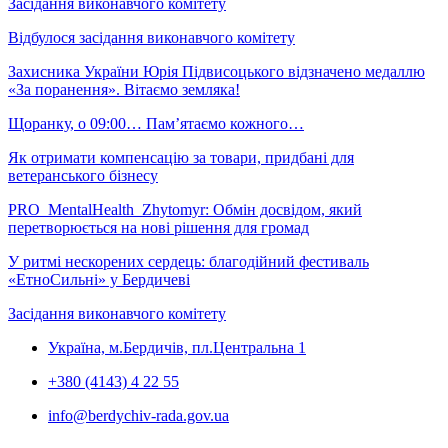
Засідання виконавчого комітету
Відбулося засідання виконавчого комітету
Захисника України Юрія Підвисоцького відзначено медаллю
«За поранення». Вітаємо земляка!
Щоранку, о 09:00… Пам’ятаємо кожного…
Як отримати компенсацію за товари, придбані для
ветеранського бізнесу
PRO_MentalHealth_Zhytomyr: Обмін досвідом, який
перетворюється на нові рішення для громад
У ритмі нескорених сердець: благодійний фестиваль
«ЕтноСильні» у Бердичеві
Засідання виконавчого комітету
Україна, м.Бердичів, пл.Центральна 1
+380 (4143) 4 22 55
info@berdychiv-rada.gov.ua