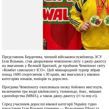
Представник Бердичева, чинний військовослужбовець ЗСУ
Ілля Вільман, став дворазовим чемпіоном світу з джиу-джитсу
на змаганнях у Великій Британії, де пройшов Чемпіонат світу
«Комбат самозахист ІСО». Цей міжнародний турнір зібрав
понад 1600 спортсменів з 30 країн, які змагалися у вікових
категоріях юнаків, юніорів та дорослих.
Програма Чемпіонату охоплювала низку бойових мистецтв,
включаючи три види кікбоксингу, тхеквондо, бокс, змішані
єдиноборства (ММА), а також джиу-джитсу (гі та ноу-гі).
Серед учасників дорослої вікової категорії Україну гідно
представив Ілля Вільман (тренери — Володимир Шпит та