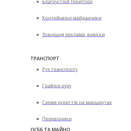
Благоустрій території
Контейнерні майданчики
Зовнішня реклама, вивіски
ТРАНСПОРТ
Рух транспорту
Графіки руху
Схеми укриттів на маршрутах
Перевізники
ОСББ ТА МАЙНО