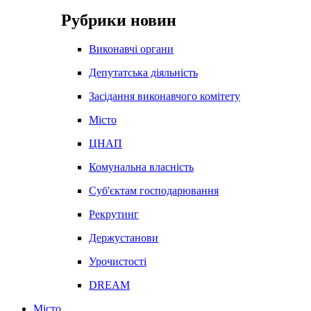
Рубрики новин
Виконавчі органи
Депутатська діяльність
Засідання виконавчого комітету
Місто
ЦНАП
Комунальна власність
Суб'єктам господарювання
Рекрутинг
Держустанови
Урочистості
DREAM
Місто