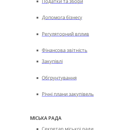
Податки та збори
Допомога бізнесу
Регуляторний вплив
Фінансова звітність
Закупівлі
Обгрунтування
Річні плани закупівель
МІСЬКА РАДА
Секретар міської ради