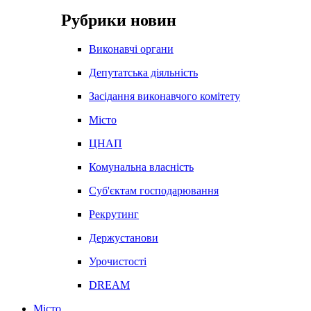
Рубрики новин
Виконавчі органи
Депутатська діяльність
Засідання виконавчого комітету
Місто
ЦНАП
Комунальна власність
Суб'єктам господарювання
Рекрутинг
Держустанови
Урочистості
DREAM
Місто