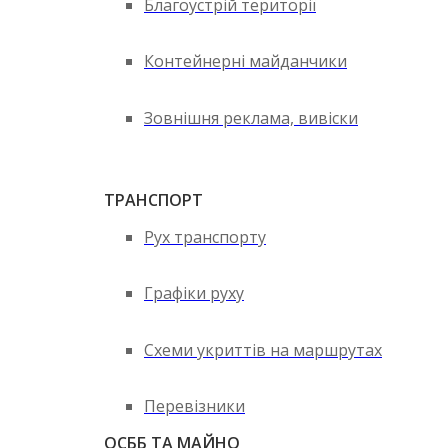
Благоустрій території
Контейнерні майданчики
Зовнішня реклама, вивіски
ТРАНСПОРТ
Рух транспорту
Графіки руху
Схеми укриттів на маршрутах
Перевізники
ОСББ ТА МАЙНО