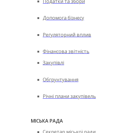
Податки та збори
Допомога бізнесу
Регуляторний вплив
Фінансова звітність
Закупівлі
Обгрунтування
Річні плани закупівель
МІСЬКА РАДА
Секретар міської ради