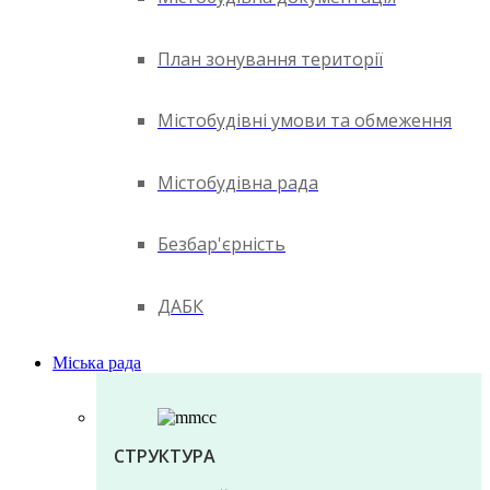
План зонування території
Містобудівні умови та обмеження
Містобудівна рада
Безбар'єрність
ДАБК
Міська рада
СТРУКТУРА