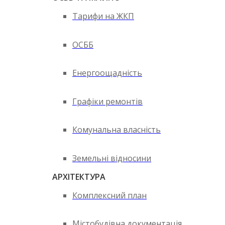
Тарифи на ЖКП
ОСББ
Енергоощадність
Графіки ремонтів
Комунальна власність
Земельні відносини
АРХІТЕКТУРА
Комплексний план
Містобудівна документація