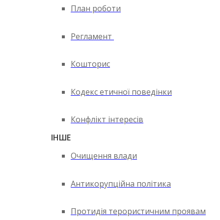
План роботи
Регламент
Кошторис
Кодекс етичної поведінки
Конфлікт інтересів
ІНШЕ
Очищення влади
Антикорупційна політика
Протидія терористичним проявам