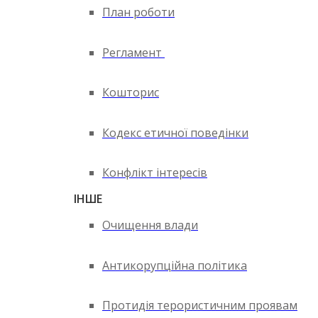
План роботи
Регламент
Кошторис
Кодекс етичної поведінки
Конфлікт інтересів
ІНШЕ
Очищення влади
Антикорупційна політика
Протидія терористичним проявам