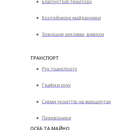
Благоустрій території
Контейнерні майданчики
Зовнішня реклама, вивіски
ТРАНСПОРТ
Рух транспорту
Графіки руху
Схеми укриттів на маршрутах
Перевізники
ОСББ ТА МАЙНО