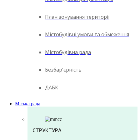
План зонування території
Містобудівні умови та обмеження
Містобудівна рада
Безбар'єрність
ДАБК
Міська рада
СТРУКТУРА