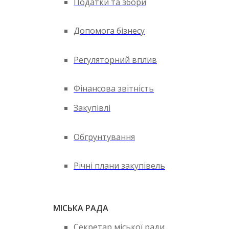
Податки та збори
Допомога бізнесу
Регуляторний вплив
Фінансова звітність
Закупівлі
Обгрунтування
Річні плани закупівель
МІСЬКА РАДА
Секретар міської ради