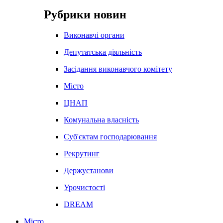
Рубрики новин
Виконавчі органи
Депутатська діяльність
Засідання виконавчого комітету
Місто
ЦНАП
Комунальна власність
Суб'єктам господарювання
Рекрутинг
Держустанови
Урочистості
DREAM
Місто