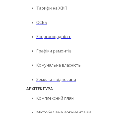
Тарифи на ЖКП
ОСББ
Енергоощадність
Графіки ремонтів
Комунальна власність
Земельні відносини
АРХІТЕКТУРА
Комплексний план
Містобудівна документація