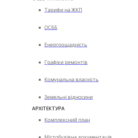
Тарифи на ЖКП
ОСББ
Енергоощадність
Графіки ремонтів
Комунальна власність
Земельні відносини
АРХІТЕКТУРА
Комплексний план
Містобудівна документація