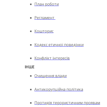
План роботи
Регламент
Кошторис
Кодекс етичної поведінки
Конфлікт інтересів
ІНШЕ
Очищення влади
Антикорупційна політика
Протидія терористичним проявам