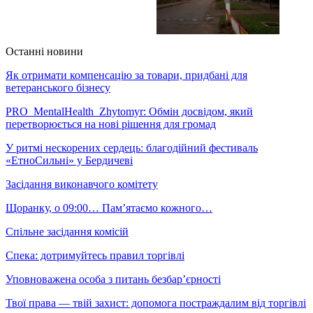
Останні новини
Як отримати компенсацію за товари, придбані для
ветеранського бізнесу
PRO_MentalHealth_Zhytomyr: Обмін досвідом, який
перетворюється на нові рішення для громад
У ритмі нескорених сердець: благодійний фестиваль
«ЕтноСильні» у Бердичеві
Засідання виконавчого комітету
Щоранку, о 09:00… Пам’ятаємо кожного…
Спільне засідання комісій
Спека: дотримуйтесь правил торгівлі
Уповноважена особа з питань безбар’єрності
Твої права — твій захист: допомога постраждалим від торгівлі