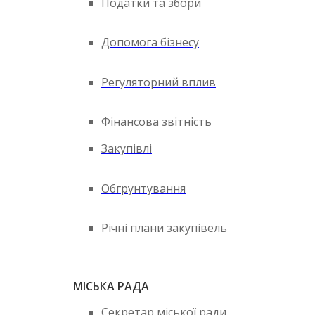
Податки та збори
Допомога бізнесу
Регуляторний вплив
Фінансова звітність
Закупівлі
Обгрунтування
Річні плани закупівель
МІСЬКА РАДА
Секретар міської ради