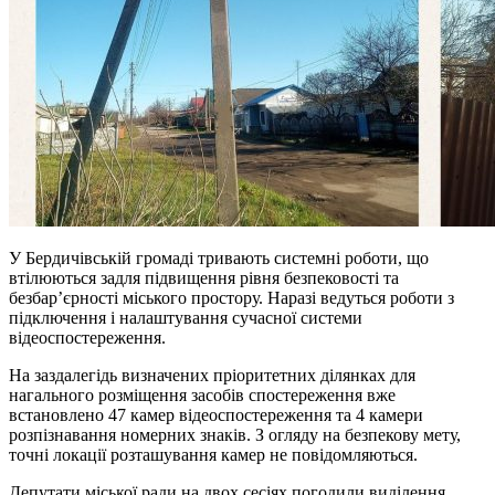
У Бердичівській громаді тривають системні роботи, що
втілюються задля підвищення рівня безпековості та
безбар’єрності міського простору. Наразі ведуться роботи з
підключення і налаштування сучасної системи
відеоспостереження.
На заздалегідь визначених пріоритетних ділянках для
нагального розміщення засобів спостереження вже
встановлено 47 камер відеоспостереження та 4 камери
розпізнавання номерних знаків. З огляду на безпекову мету,
точні локації розташування камер не повідомляються.
Депутати міської ради на двох сесіях погодили виділення