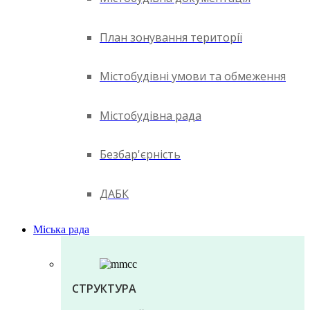
План зонування території
Містобудівні умови та обмеження
Містобудівна рада
Безбар'єрність
ДАБК
Міська рада
СТРУКТУРА