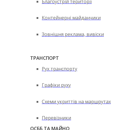
Благоустрій території
Контейнерні майданчики
Зовнішня реклама, вивіски
ТРАНСПОРТ
Рух транспорту
Графіки руху
Схеми укриттів на маршрутах
Перевізники
ОСББ ТА МАЙНО