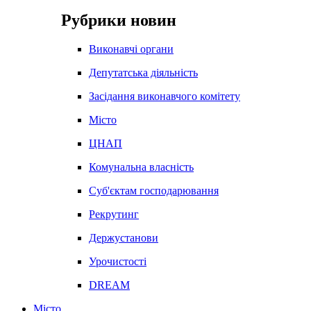
Рубрики новин
Виконавчі органи
Депутатська діяльність
Засідання виконавчого комітету
Місто
ЦНАП
Комунальна власність
Суб'єктам господарювання
Рекрутинг
Держустанови
Урочистості
DREAM
Місто