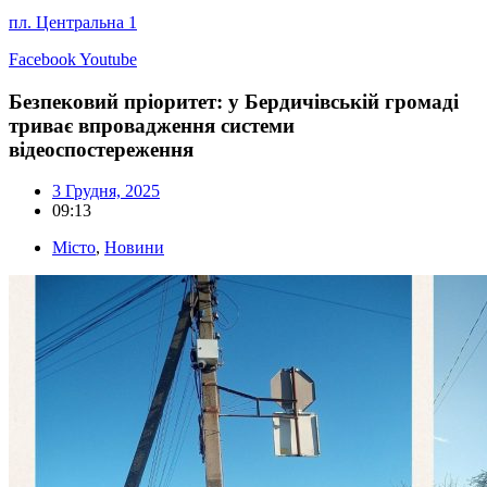
пл. Центральна 1
Facebook
Youtube
Безпековий пріоритет: у Бердичівській громаді
триває впровадження системи
відеоспостереження
3 Грудня, 2025
09:13
Місто
,
Новини