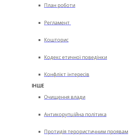
План роботи
Регламент
Кошторис
Кодекс етичної поведінки
Конфлікт інтересів
ІНШЕ
Очищення влади
Антикорупційна політика
Протидія терористичним проявам