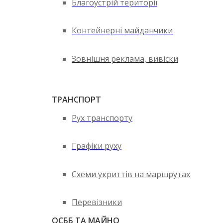
Благоустрій території
Контейнерні майданчики
Зовнішня реклама, вивіски
ТРАНСПОРТ
Рух транспорту
Графіки руху
Схеми укриттів на маршрутах
Перевізники
ОСББ ТА МАЙНО