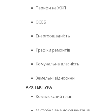
Тарифи на ЖКП
ОСББ
Енергоощадність
Графіки ремонтів
Комунальна власність
Земельні відносини
АРХІТЕКТУРА
Комплексний план
Містобудівна документація