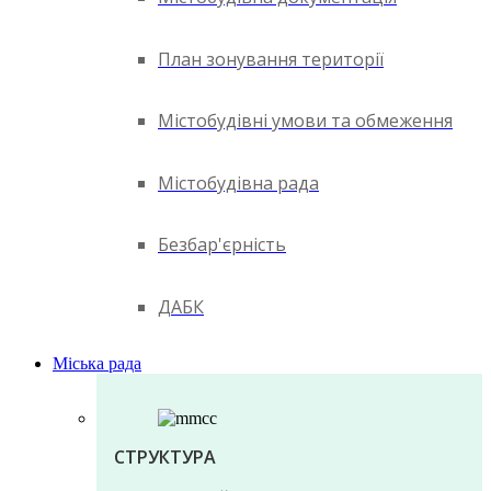
План зонування території
Містобудівні умови та обмеження
Містобудівна рада
Безбар'єрність
ДАБК
Міська рада
СТРУКТУРА