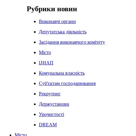
Рубрики новин
Виконавчі органи
Депутатська діяльність
Засідання виконавчого комітету
Місто
ЦНАП
Комунальна власність
Суб'єктам господарювання
Рекрутинг
Держустанови
Урочистості
DREAM
Місто