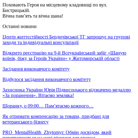
Поховають Героя на місцевому кладовищі по вул.
Бистрицькій.
Вічна пам’ять та вічна шана!
Останні новини
Центр життєстійкості Бердичівської ТГ запрошує на групові
заходи та індивідуальні консультації
Відкрито реєстрацію на 9-й Всеукраїнський забіг «Шаную
воїнів, біжу за Героїв України» у Житомирській області
Засідання виконавчого комітету
Відбулося засідання виконавчого комітету
Захисника України Юрія Підвисоцького відзначено медаллю
«За поранення». Вітаємо земляка!
Щоранку, о 09:00… Пам’ятаємо кожного…
Як отримати компенсацію за товари, придбані для
ветеранського бізнесу
PRO_MentalHealth_Zhytomyr: Обмін досвідом, який
перетворюється на нові рішення для громад