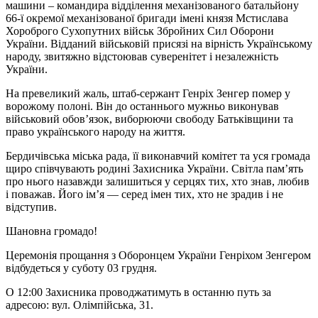
машини – командира відділення механізованого батальйону
66-ї окремої механізованої бригади імені князя Мстислава
Хороброго Сухопутних військ Збройних Сил Оборони
України. Відданий військовій присязі на вірність Українському
народу, звитяжно відстоював суверенітет і незалежність
України.
На превеликий жаль, штаб-сержант Генріх Зенгер помер у
ворожому полоні. Він до останнього мужньо виконував
військовий обов’язок, виборюючи свободу Батьківщини та
право українського народу на життя.
Бердичівська міська рада, її виконавчий комітет та уся громада
щиро співчувають родині Захисника України. Світла пам’ять
про нього назавжди залишиться у серцях тих, хто знав, любив
і поважав. Його ім’я — серед імен тих, хто не зрадив і не
відступив.
Шановна громадо!
Церемонія прощання з Оборонцем України Генріхом Зенгером
відбудеться у суботу 03 грудня.
О 12:00 Захисника проводжатимуть в останню путь за
адресою: вул. Олімпійська, 31.