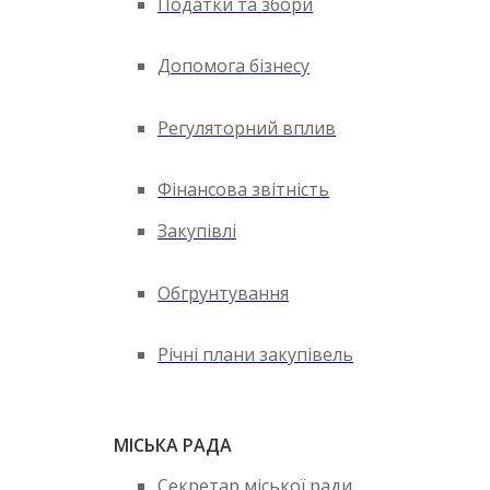
Податки та збори
Допомога бізнесу
Регуляторний вплив
Фінансова звітність
Закупівлі
Обгрунтування
Річні плани закупівель
МІСЬКА РАДА
Секретар міської ради