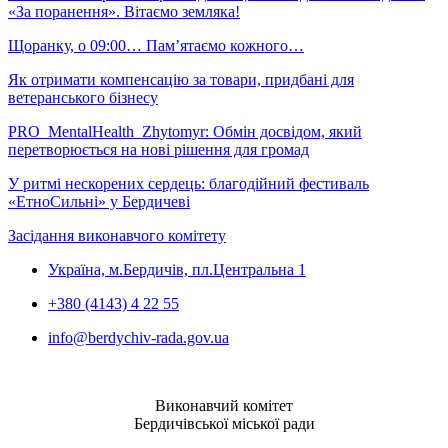
«За поранення». Вітаємо земляка!
Щоранку, о 09:00… Пам’ятаємо кожного…
Як отримати компенсацію за товари, придбані для
ветеранського бізнесу
PRO_MentalHealth_Zhytomyr: Обмін досвідом, який
перетворюється на нові рішення для громад
У ритмі нескорених сердець: благодійний фестиваль
«ЕтноСильні» у Бердичеві
Засідання виконавчого комітету
Україна, м.Бердичів, пл.Центральна 1
+380 (4143) 4 22 55
info@berdychiv-rada.gov.ua
Виконавчий комітет
Бердичівської міської ради