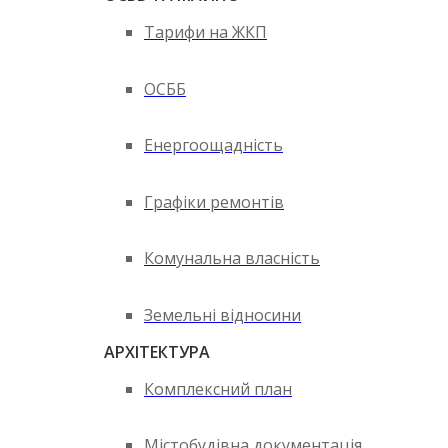
Тарифи на ЖКП
ОСББ
Енергоощадність
Графіки ремонтів
Комунальна власність
Земельні відносини
АРХІТЕКТУРА
Комплексний план
Містобудівна документація