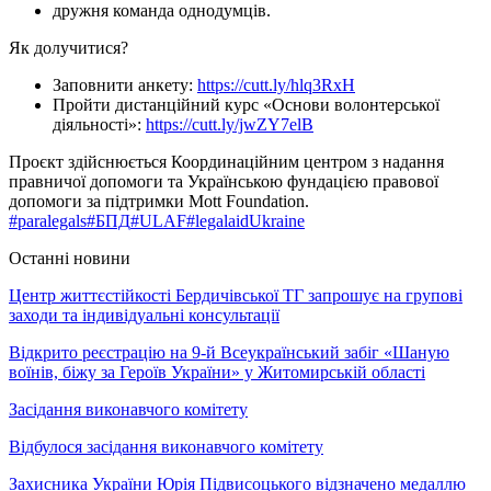
дружня команда однодумців.
Як долучитися?
Заповнити анкету:
https://cutt.ly/hlq3RxH
Пройти дистанційний курс «Основи волонтерської
діяльності»:
https://cutt.ly/jwZY7elB
Проєкт здійснюється Координаційним центром з надання
правничої допомоги та Українською фундацією правової
допомоги за підтримки Mott Foundation.
#paralegals
#БПД
#ULAF
#legalaidUkraine
Останні новини
Центр життєстійкості Бердичівської ТГ запрошує на групові
заходи та індивідуальні консультації
Відкрито реєстрацію на 9-й Всеукраїнський забіг «Шаную
воїнів, біжу за Героїв України» у Житомирській області
Засідання виконавчого комітету
Відбулося засідання виконавчого комітету
Захисника України Юрія Підвисоцького відзначено медаллю