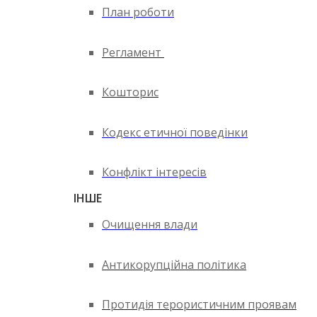
План роботи
Регламент
Кошторис
Кодекс етичної поведінки
Конфлікт інтересів
ІНШЕ
Очищення влади
Антикорупційна політика
Протидія терористичним проявам