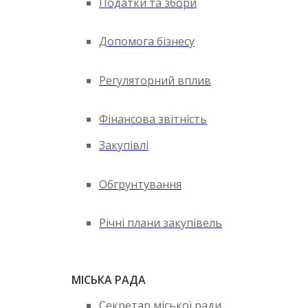
Податки та збори
Допомога бізнесу
Регуляторний вплив
Фінансова звітність
Закупівлі
Обгрунтування
Річні плани закупівель
МІСЬКА РАДА
Секретар міської ради