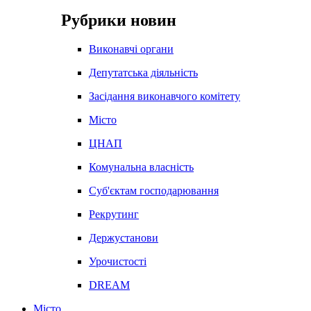
Рубрики новин
Виконавчі органи
Депутатська діяльність
Засідання виконавчого комітету
Місто
ЦНАП
Комунальна власність
Суб'єктам господарювання
Рекрутинг
Держустанови
Урочистості
DREAM
Місто