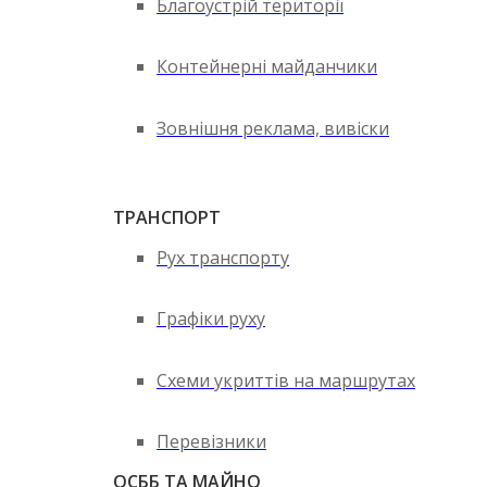
Благоустрій території
Контейнерні майданчики
Зовнішня реклама, вивіски
ТРАНСПОРТ
Рух транспорту
Графіки руху
Схеми укриттів на маршрутах
Перевізники
ОСББ ТА МАЙНО