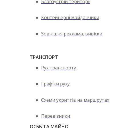
Благоустрій території
Контейнерні майданчики
Зовнішня реклама, вивіски
ТРАНСПОРТ
Рух транспорту
Графіки руху
Схеми укриттів на маршрутах
Перевізники
ОСББ ТА МАЙНО