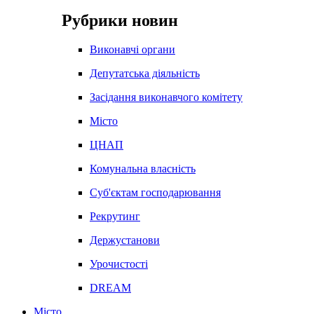
Рубрики новин
Виконавчі органи
Депутатська діяльність
Засідання виконавчого комітету
Місто
ЦНАП
Комунальна власність
Суб'єктам господарювання
Рекрутинг
Держустанови
Урочистості
DREAM
Місто