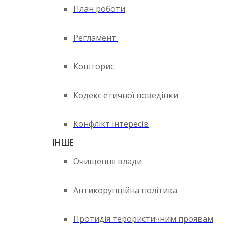
План роботи
Регламент
Кошторис
Кодекс етичної поведінки
Конфлікт інтересів
ІНШЕ
Очищення влади
Антикорупційна політика
Протидія терористичним проявам