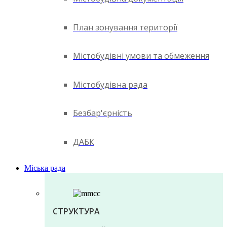
План зонування території
Містобудівні умови та обмеження
Містобудівна рада
Безбар'єрність
ДАБК
Міська рада
СТРУКТУРА