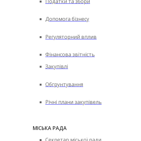
Податки та збори
Допомога бізнесу
Регуляторний вплив
Фінансова звітність
Закупівлі
Обгрунтування
Річні плани закупівель
МІСЬКА РАДА
Секретар міської ради