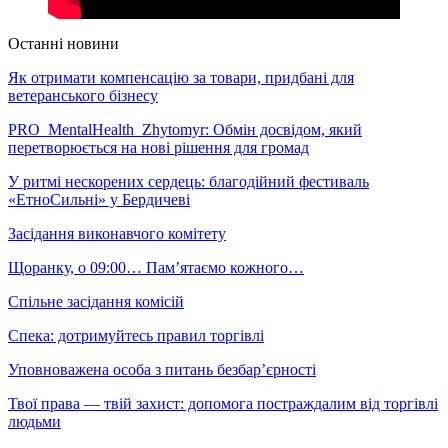
Останні новини
Як отримати компенсацію за товари, придбані для
ветеранського бізнесу
PRO_MentalHealth_Zhytomyr: Обмін досвідом, який
перетворюється на нові рішення для громад
У ритмі нескорених сердець: благодійний фестиваль
«ЕтноСильні» у Бердичеві
Засідання виконавчого комітету
Щоранку, о 09:00… Пам’ятаємо кожного…
Спільне засідання комісій
Спека: дотримуйтесь правил торгівлі
Уповноважена особа з питань безбар’єрності
Твої права — твій захист: допомога постраждалим від торгівлі
людьми