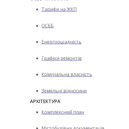
Тарифи на ЖКП
ОСББ
Енергоощадність
Графіки ремонтів
Комунальна власність
Земельні відносини
АРХІТЕКТУРА
Комплексний план
Містобудівна документація