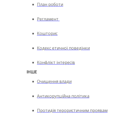
План роботи
Регламент
Кошторис
Кодекс етичної поведінки
Конфлікт інтересів
ІНШЕ
Очищення влади
Антикорупційна політика
Протидія терористичним проявам