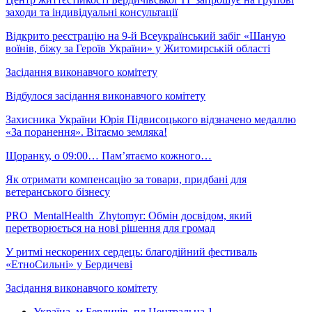
заходи та індивідуальні консультації
Відкрито реєстрацію на 9-й Всеукраїнський забіг «Шаную
воїнів, біжу за Героїв України» у Житомирській області
Засідання виконавчого комітету
Відбулося засідання виконавчого комітету
Захисника України Юрія Підвисоцького відзначено медаллю
«За поранення». Вітаємо земляка!
Щоранку, о 09:00… Пам’ятаємо кожного…
Як отримати компенсацію за товари, придбані для
ветеранського бізнесу
PRO_MentalHealth_Zhytomyr: Обмін досвідом, який
перетворюється на нові рішення для громад
У ритмі нескорених сердець: благодійний фестиваль
«ЕтноСильні» у Бердичеві
Засідання виконавчого комітету
Україна, м.Бердичів, пл.Центральна 1