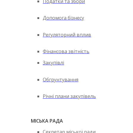
Податки та збори
Допомога бізнесу
Регуляторний вплив
Фінансова звітність
Закупівлі
Обгрунтування
Річні плани закупівель
МІСЬКА РАДА
Секретар міської ради