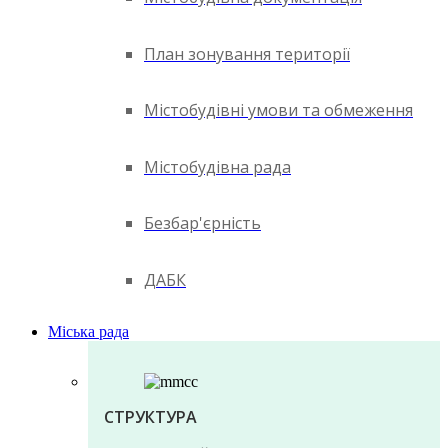
План зонування території
Містобудівні умови та обмеження
Містобудівна рада
Безбар'єрність
ДАБК
Міська рада
СТРУКТУРА