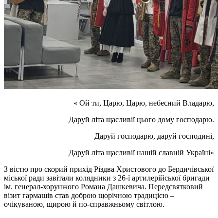
« Ой ти, Царю, Царю, небесний Владарю,
Даруй літа щасливії цього дому господарю.
Даруй господарю, даруй господині,
Даруй літа щасливії нашій славній Україні»
З вістю про скорий прихід Різдва Христового до Бердичівської
міської ради завітали колядники з 26-ї артилерійської бригади
ім. генерал-хорунжого Романа Дашкевича. Передсвятковий
візит гармашів став доброю щорічною традицією –
очікуваною, щирою й по-справжньому світлою.