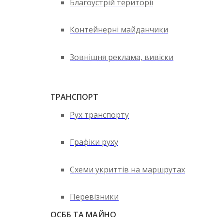
Благоустрій території
Контейнерні майданчики
Зовнішня реклама, вивіски
ТРАНСПОРТ
Рух транспорту
Графіки руху
Схеми укриттів на маршрутах
Перевізники
ОСББ ТА МАЙНО