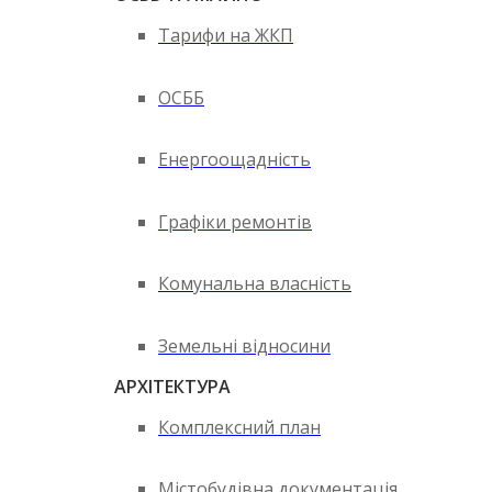
Тарифи на ЖКП
ОСББ
Енергоощадність
Графіки ремонтів
Комунальна власність
Земельні відносини
АРХІТЕКТУРА
Комплексний план
Містобудівна документація