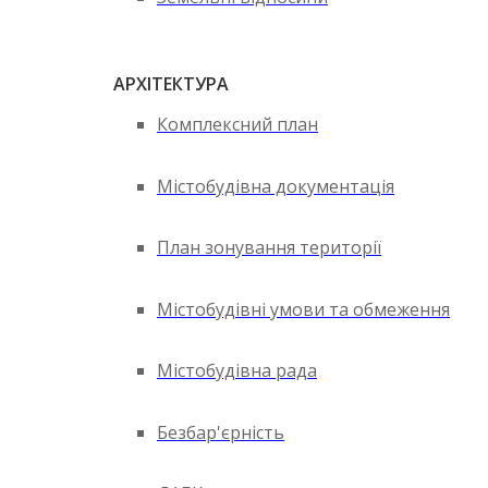
АРХІТЕКТУРА
Комплексний план
Містобудівна документація
План зонування території
Містобудівні умови та обмеження
Містобудівна рада
Безбар'єрність