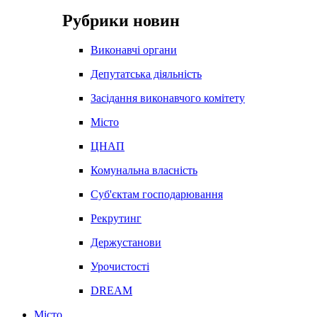
Рубрики новин
Виконавчі органи
Депутатська діяльність
Засідання виконавчого комітету
Місто
ЦНАП
Комунальна власність
Суб'єктам господарювання
Рекрутинг
Держустанови
Урочистості
DREAM
Місто