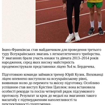
Івано-Франківськ став майданчиком для проведення третього
туру Всеукраїнських змагань з легкоатлетичного триборства.
У змаганнях брали участь юнаки та дівчата 2013–2014 років
народження, серед яких високу майстерність
продемонстрували представники ліцею №4 м. Бердичева.
Підготовкою команди займався тренер Юрій Кузик. Вихованці
ліцею впевнено виступили на всеукраїнському рівні,
виявивши волю до перемоги та якісну підготовку. Особливо
успішним став виступ Крістіни Цаплюк: вона встановила
особисті рекорди та посіла четвертий рядок підсумкового
протоколу. Результат за крок до медалі на змаганнях такого
масштабу є підтвердженням наполегливості та
перспективності спортсменки.