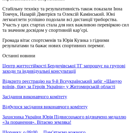
Стабільну техніку та результативність також показали Інна
Томчук, Назарій Дмитрієв та Олексій Камінський. Юні
легкоатлети успішно подолали всі дистанції триборства.
Участь у цих стартах стала для них важливою перевіркою сил
та значним досвідом у спортивній кар’єрі.
Громада вітає спортсменів та Юрія Кузика з гідними
результатами та бажає нових спортивних перемог.
Останні новини
Центр життєстійкості Бердичівської ТГ запрошує на групові
заходи та індивідуальні консультації
Відкрито реєстрацію на 9-й Всеукраїнський забіг «Шаную
воїнів, біжу за Героїв України» у Житомирській області
Засідання виконавчого комітету
Відбулося засідання виконавчого комітету
Захисника України Юрія Підвисоцького відзначено медаллю
«За поранення». Вітаємо земляка!
Щоранку, о 09:00… Пам’ятаємо кожного…