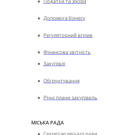
Податки та збори
Допомога бізнесу
Регуляторний вплив
Фінансова звітність
Закупівлі
Обгрунтування
Річні плани закупівель
МІСЬКА РАДА
Секретар міської ради