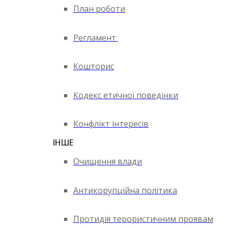
План роботи
Регламент
Кошторис
Кодекс етичної поведінки
Конфлікт інтересів
ІНШЕ
Очищення влади
Антикорупційна політика
Протидія терористичним проявам