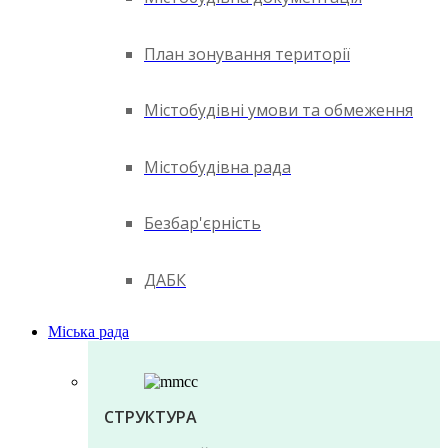
План зонування території
Містобудівні умови та обмеження
Містобудівна рада
Безбар'єрність
ДАБК
Міська рада
СТРУКТУРА