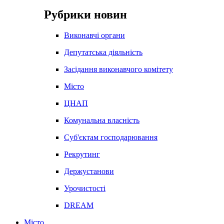
Рубрики новин
Виконавчі органи
Депутатська діяльність
Засідання виконавчого комітету
Місто
ЦНАП
Комунальна власність
Суб'єктам господарювання
Рекрутинг
Держустанови
Урочистості
DREAM
Місто