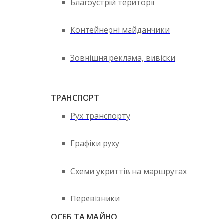
Благоустрій території
Контейнерні майданчики
Зовнішня реклама, вивіски
ТРАНСПОРТ
Рух транспорту
Графіки руху
Схеми укриттів на маршрутах
Перевізники
ОСББ ТА МАЙНО