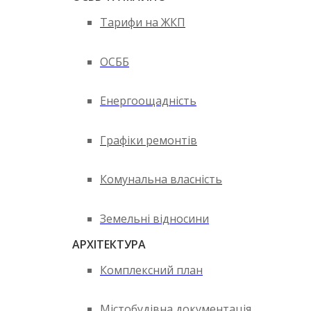
Тарифи на ЖКП
ОСББ
Енергоощадність
Графіки ремонтів
Комунальна власність
Земельні відносини
АРХІТЕКТУРА
Комплексний план
Містобудівна документація