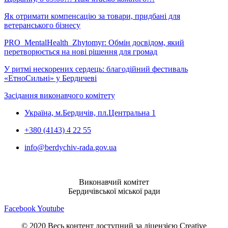
Як отримати компенсацію за товари, придбані для
ветеранського бізнесу
PRO_MentalHealth_Zhytomyr: Обмін досвідом, який
перетворюється на нові рішення для громад
У ритмі нескорених сердець: благодійний фестиваль
«ЕтноСильні» у Бердичеві
Засідання виконавчого комітету
Україна, м.Бердичів, пл.Центральна 1
+380 (4143) 4 22 55
info@berdychiv-rada.gov.ua
Виконавчий комітет
Бердичівської міської ради
Facebook
Youtube
© 2020 Весь контент доступний за ліцензією Creative