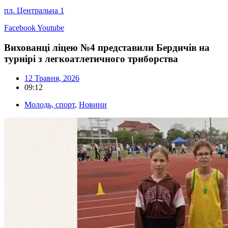
пл. Центральна 1
Facebook
Youtube
Вихованці ліцею №4 представили Бердичів на
турнірі з легкоатлетичного триборства
12 Травня, 2026
09:12
Молодь, спорт
,
Новини