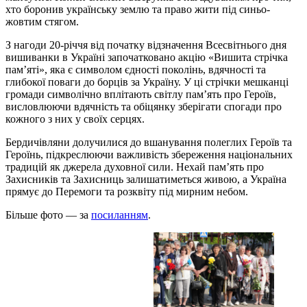
хто боронив українську землю та право жити під синьо-
жовтим стягом.
З нагоди 20-річчя від початку відзначення Всесвітнього дня
вишиванки в Україні започатковано акцію «Вишита стрічка
пам’яті», яка є символом єдності поколінь, вдячності та
глибокої поваги до борців за Україну. У ці стрічки мешканці
громади символічно вплітають світлу пам’ять про Героїв,
висловлюючи вдячність та обіцянку зберігати спогади про
кожного з них у своїх серцях.
Бердичівляни долучилися до вшанування полеглих Героїв та
Героїнь, підкреслюючи важливість збереження національних
традицій як джерела духовної сили. Нехай пам’ять про
Захисників та Захисниць залишатиметься живою, а Україна
прямує до Перемоги та розквіту під мирним небом.
Більше фото — за
посиланням
.