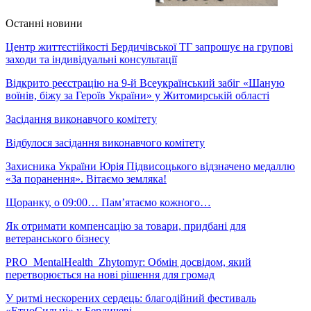
Останні новини
Центр життєстійкості Бердичівської ТГ запрошує на групові
заходи та індивідуальні консультації
Відкрито реєстрацію на 9-й Всеукраїнський забіг «Шаную
воїнів, біжу за Героїв України» у Житомирській області
Засідання виконавчого комітету
Відбулося засідання виконавчого комітету
Захисника України Юрія Підвисоцького відзначено медаллю
«За поранення». Вітаємо земляка!
Щоранку, о 09:00… Пам’ятаємо кожного…
Як отримати компенсацію за товари, придбані для
ветеранського бізнесу
PRO_MentalHealth_Zhytomyr: Обмін досвідом, який
перетворюється на нові рішення для громад
У ритмі нескорених сердець: благодійний фестиваль
«ЕтноСильні» у Бердичеві