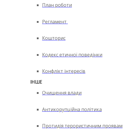
План роботи
Регламент
Кошторис
Кодекс етичної поведінки
Конфлікт інтересів
ІНШЕ
Очищення влади
Антикорупційна політика
Протидія терористичним проявам