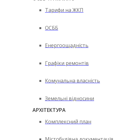
Тарифи на ЖКП
ОСББ
Енергоощадність
Графіки ремонтів
Комунальна власність
Земельні відносини
АРХІТЕКТУРА
Комплексний план
Містобудівна документація