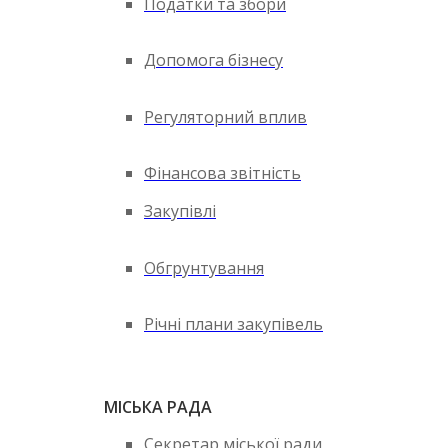
Податки та збори
Допомога бізнесу
Регуляторний вплив
Фінансова звітність
Закупівлі
Обгрунтування
Річні плани закупівель
МІСЬКА РАДА
Секретар міської ради