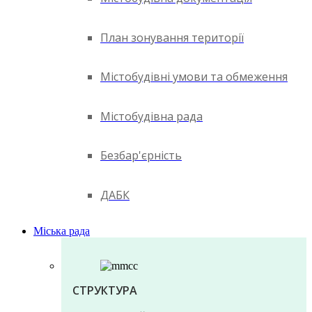
План зонування території
Містобудівні умови та обмеження
Містобудівна рада
Безбар'єрність
ДАБК
Міська рада
СТРУКТУРА