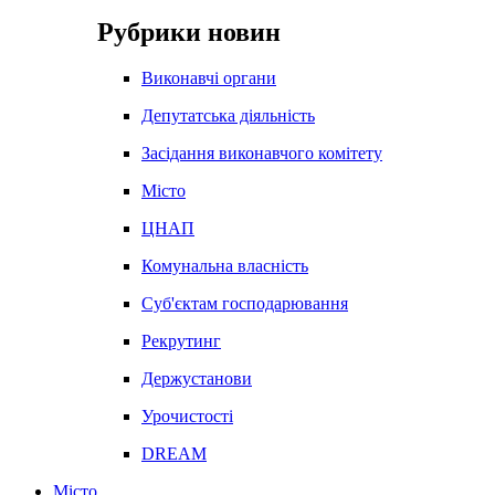
Рубрики новин
Виконавчі органи
Депутатська діяльність
Засідання виконавчого комітету
Місто
ЦНАП
Комунальна власність
Суб'єктам господарювання
Рекрутинг
Держустанови
Урочистості
DREAM
Місто