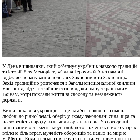
У День вишиванки, який об’єднує українців навколо традицій
та історії, біля Меморіалу «Слава Героям» й Алеї пам’яті
відбулося вшанування полеглих Захисників та Захисниць.
Захід традиційно розпочався з Загальнонаціональної хвилини
мовчання, під час якої присутні віддали шану українським
Воїнам, котрі поклали життя за свободу та незалежність
держави.
Вишиванка для українців — це пам’ять поколінь, символ
любові до рідної землі, оберіг, у якому закодовані сила, віра та
нескореність народу, зазначили організатори. У сьогоденні
вишиваний орнамент набув глибшого значення: в його узорах
втілено біль втрат, мужність оборонців та надію на мирне
майбутнє. Кожен елемент візерунка є нагадуванням про тих,