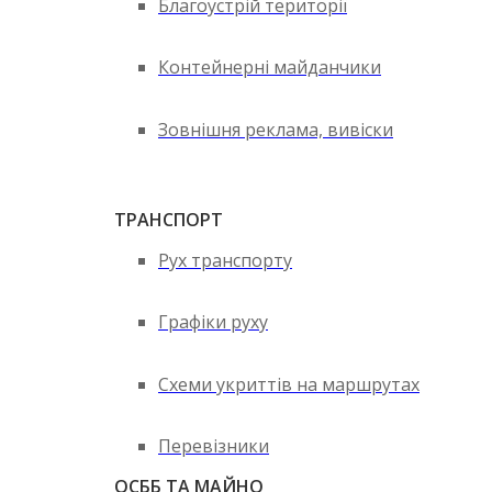
Благоустрій території
Контейнерні майданчики
Зовнішня реклама, вивіски
ТРАНСПОРТ
Рух транспорту
Графіки руху
Схеми укриттів на маршрутах
Перевізники
ОСББ ТА МАЙНО