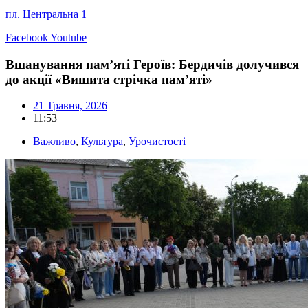
пл. Центральна 1
Facebook
Youtube
Вшанування пам’яті Героїв: Бердичів долучився
до акції «Вишита стрічка пам’яті»
21 Травня, 2026
11:53
Важливо
,
Культура
,
Урочистості