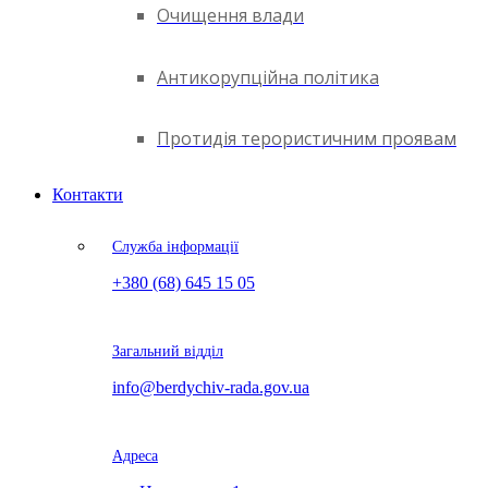
Очищення влади
Антикорупційна політика
Протидія терористичним проявам
Контакти
Служба інформації
+380 (68) 645 15 05
Загальний відділ
info@berdychiv-rada.gov.ua
Адреса