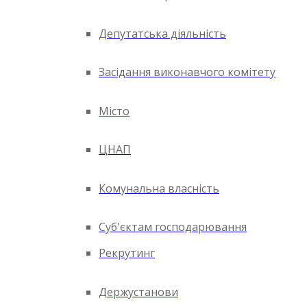
Депутатська діяльність
Засідання виконавчого комітету
Місто
ЦНАП
Комунальна власність
Суб'єктам господарювання
Рекрутинг
Держустанови