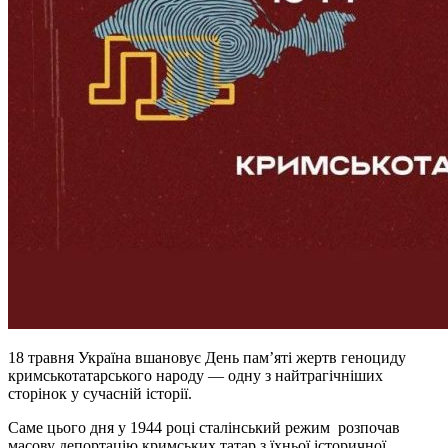
18 травня Україна вшановує День пам’яті жертв геноциду
кримськотатарського народу
— одну з найтрагічніших
сторінок у сучасній історії.
Саме цього дня у 1944 році сталінський режим розпочав
масову депортацію кримських татар з їхньої історичної