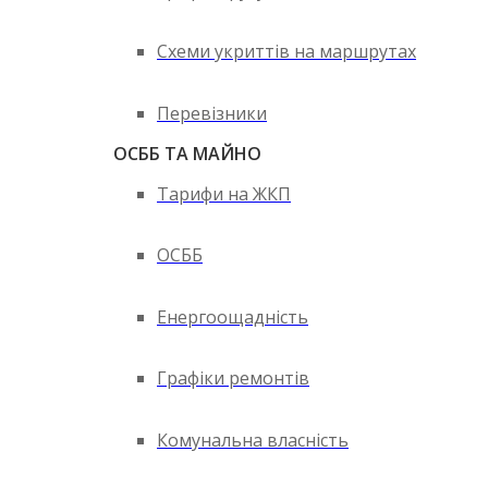
Схеми укриттів на маршрутах
Перевізники
ОСББ ТА МАЙНО
Тарифи на ЖКП
ОСББ
Енергоощадність
Графіки ремонтів
Комунальна власність