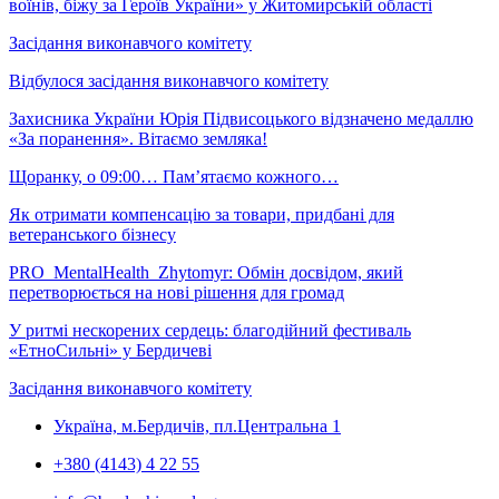
воїнів, біжу за Героїв України» у Житомирській області
Засідання виконавчого комітету
Відбулося засідання виконавчого комітету
Захисника України Юрія Підвисоцького відзначено медаллю
«За поранення». Вітаємо земляка!
Щоранку, о 09:00… Пам’ятаємо кожного…
Як отримати компенсацію за товари, придбані для
ветеранського бізнесу
PRO_MentalHealth_Zhytomyr: Обмін досвідом, який
перетворюється на нові рішення для громад
У ритмі нескорених сердець: благодійний фестиваль
«ЕтноСильні» у Бердичеві
Засідання виконавчого комітету
Україна, м.Бердичів, пл.Центральна 1
+380 (4143) 4 22 55