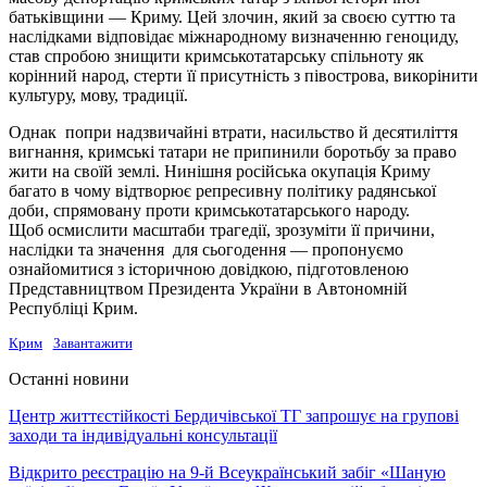
батьківщини — Криму. Цей злочин, який за своєю суттю та
наслідками відповідає міжнародному визначенню геноциду,
став спробою знищити кримськотатарську спільноту як
корінний народ, стерти її присутність з півострова, викорінити
культуру, мову, традиції.
Однак попри надзвичайні втрати, насильство й десятиліття
вигнання, кримські татари не припинили боротьбу за право
жити на своїй землі. Нинішня російська окупація Криму
багато в чому відтворює репресивну політику радянської
доби, спрямовану проти кримськотатарського народу.
Щоб осмислити масштаби трагедії, зрозуміти її причини,
наслідки та значення для сьогодення — пропонуємо
ознайомитися з історичною довідкою, підготовленою
Представництвом Президента України в Автономній
Республіці Крим.
Крим
Завантажити
Останні новини
Центр життєстійкості Бердичівської ТГ запрошує на групові
заходи та індивідуальні консультації
Відкрито реєстрацію на 9-й Всеукраїнський забіг «Шаную