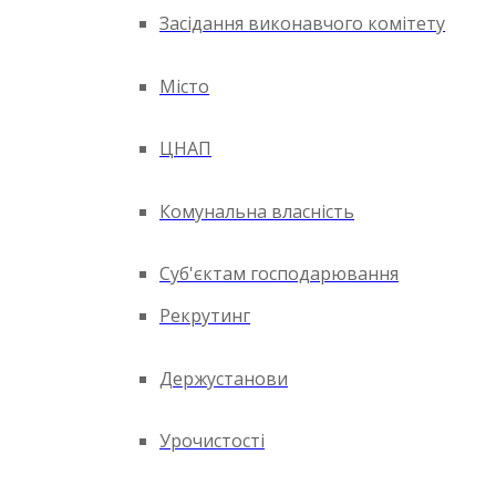
Засідання виконавчого комітету
Місто
ЦНАП
Комунальна власність
Суб'єктам господарювання
Рекрутинг
Держустанови
Урочистості