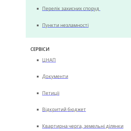
Перелік захисних споруд
Пункти незламності
СЕРВІСИ
ЦНАП
Документи
Петиції
Відкритий бюджет
Квартирна черга, земельні ділянки