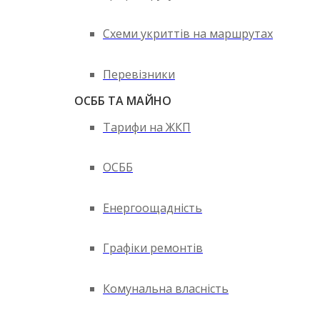
Схеми укриттів на маршрутах
Перевізники
ОСББ ТА МАЙНО
Тарифи на ЖКП
ОСББ
Енергоощадність
Графіки ремонтів
Комунальна власність