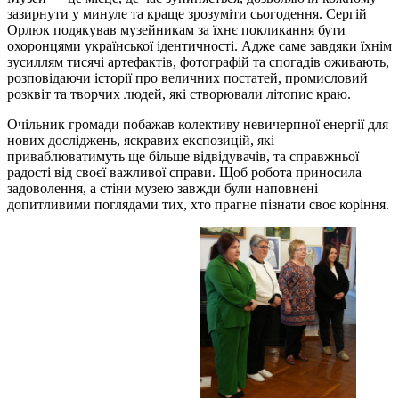
зазирнути у минуле та краще зрозуміти сьогодення. Сергій
Орлюк подякував музейникам за їхнє покликання бути
охоронцями української ідентичності. Адже саме завдяки їхнім
зусиллям тисячі артефактів, фотографій та спогадів оживають,
розповідаючи історії про величних постатей, промисловий
розквіт та творчих людей, які створювали літопис краю.
Очільник громади побажав колективу невичерпної енергії для
нових досліджень, яскравих експозицій, які
приваблюватимуть ще більше відвідувачів, та справжньої
радості від своєї важливої справи. Щоб робота приносила
задоволення, а стіни музею завжди були наповнені
допитливими поглядами тих, хто прагне пізнати своє коріння.