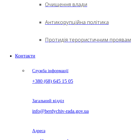
Очищення влади
Антикорупційна політика
Протидія терористичним проявам
Контакти
Служба інформації
+380 (68) 645 15 05
Загальний відділ
info@berdychiv-rada.gov.ua
Адреса