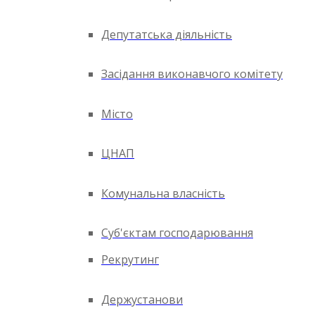
Депутатська діяльність
Засідання виконавчого комітету
Місто
ЦНАП
Комунальна власність
Суб'єктам господарювання
Рекрутинг
Держустанови