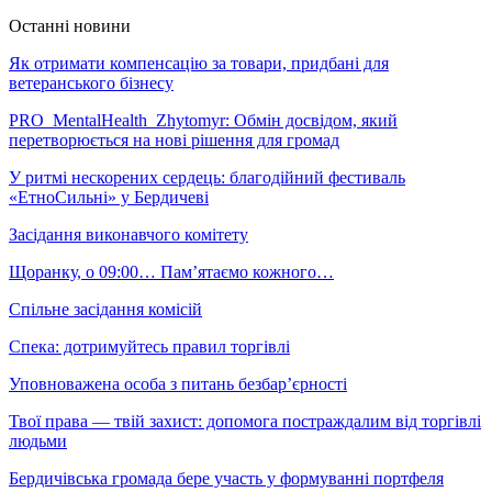
Останні новини
Як отримати компенсацію за товари, придбані для
ветеранського бізнесу
PRO_MentalHealth_Zhytomyr: Обмін досвідом, який
перетворюється на нові рішення для громад
У ритмі нескорених сердець: благодійний фестиваль
«ЕтноСильні» у Бердичеві
Засідання виконавчого комітету
Щоранку, о 09:00… Пам’ятаємо кожного…
Спільне засідання комісій
Спека: дотримуйтесь правил торгівлі
Уповноважена особа з питань безбар’єрності
Твої права — твій захист: допомога постраждалим від торгівлі
людьми
Бердичівська громада бере участь у формуванні портфеля