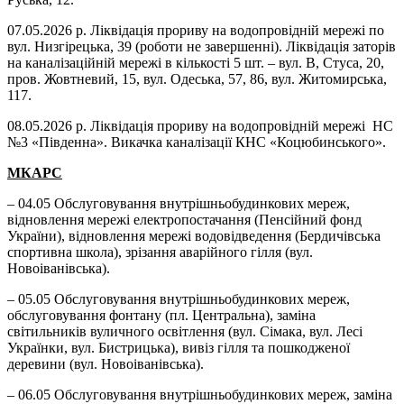
07.05.2026 р. Ліквідація прориву на водопровідній мережі по
вул. Низгірецька, 39 (роботи не завершенні). Ліквідація заторів
на каналізаційній мережі в кількості 5 шт. – вул. В, Стуса, 20,
пров. Жовтневий, 15, вул. Одеська, 57, 86, вул. Житомирська,
117.
08.05.2026 р. Ліквідація прориву на водопровідній мережі НС
№3 «Південна». Викачка каналізації КНС «Коцюбинського».
МКАРС
– 04.05 Обслуговування внутрішньобудинкових мереж,
відновлення мережі електропостачання (Пенсійний фонд
України), відновлення мережі водовідведення (Бердичівська
спортивна школа), зрізання аварійного гілля (вул.
Новоіванівська).
– 05.05 Обслуговування внутрішньобудинкових мереж,
обслуговування фонтану (пл. Центральна), заміна
світильників вуличного освітлення (вул. Сімака, вул. Лесі
Українки, вул. Бистрицька), вивіз гілля та пошкодженої
деревини (вул. Новоіванівська).
– 06.05 Обслуговування внутрішньобудинкових мереж, заміна