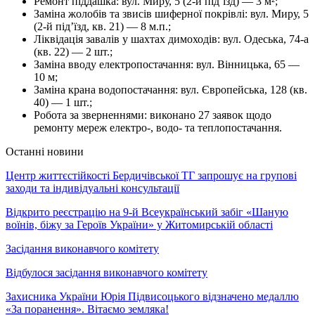
Ремонт піддашка: вул. Миру, 5 (2-й під’їзд) — 3 м²;
Заміна жолобів та звисів шиферної покрівлі: вул. Миру, 5
(2-й під’їзд, кв. 21) — 8 м.п.;
Ліквідація завалів у шахтах димоходів: вул. Одеська, 74-а
(кв. 22) — 2 шт.;
Заміна вводу електропостачання: вул. Вінницька, 65 —
10 м;
Заміна крана водопостачання: вул. Європейська, 128 (кв.
40) — 1 шт.;
Робота за зверненнями: виконано 27 заявок щодо
ремонту мереж електро-, водо- та теплопостачання.
Останні новини
Центр життєстійкості Бердичівської ТГ запрошує на групові
заходи та індивідуальні консультації
Відкрито реєстрацію на 9-й Всеукраїнський забіг «Шаную
воїнів, біжу за Героїв України» у Житомирській області
Засідання виконавчого комітету
Відбулося засідання виконавчого комітету
Захисника України Юрія Підвисоцького відзначено медаллю
«За поранення». Вітаємо земляка!