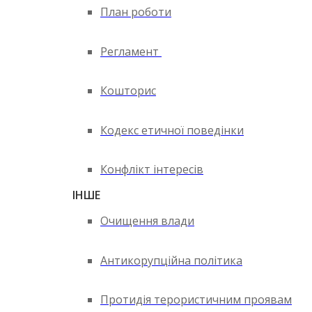
План роботи
Регламент
Кошторис
Кодекс етичної поведінки
Конфлікт інтересів
ІНШЕ
Очищення влади
Антикорупційна політика
Протидія терористичним проявам