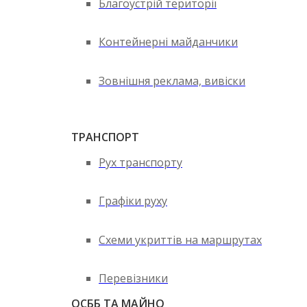
Благоустрій території
Контейнерні майданчики
Зовнішня реклама, вивіски
ТРАНСПОРТ
Рух транспорту
Графіки руху
Схеми укриттів на маршрутах
Перевізники
ОСББ ТА МАЙНО