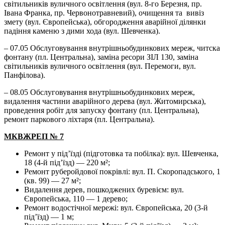
світильників вуличного освітлення (вул. 8-го Березня, пр.
Івана Франка, пр. Червонотравневий), очищення та вивіз
змету (вул. Європейська), обгородження аварійної ділянки
падіння каменю з дими хода (вул. Шевченка).
– 07.05 Обслуговування внутрішньобудинкових мереж, читска
фонтану (пл. Центральна), заміна ресори ЗІЛ 130, заміна
світильників вуличного освітлення (вул. Перемоги, вул.
Панфілова).
– 08.05 Обслуговування внутрішньобудинкових мереж,
видалення частини аварійного дерева (вул. Житомирська),
проведення робіт для запуску фонтану (пл. Центральна),
ремонт паркового ліхтаря (пл. Центральна).
МКВЖРЕП № 7
Ремонт у під’їзді (підготовка та побілка): вул. Шевченка,
18 (4-й під’їзд) — 220 м²;
Ремонт руберойдової покрівлі: вул. П. Скоропадського, 1
(кв. 99) — 27 м²;
Видалення дерев, пошкоджених буревієм: вул.
Європейська, 110 — 1 дерево;
Ремонт водостічної мережі: вул. Європейська, 20 (3-й
під’їзд) — 1 м;