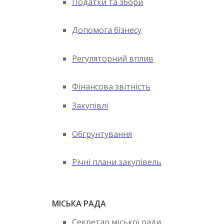
Податки та збори
Допомога бізнесу
Регуляторний вплив
Фінансова звітність
Закупівлі
Обгрунтування
Річні плани закупівель
МІСЬКА РАДА
Секретар міської ради