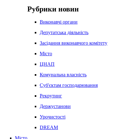
Рубрики новин
Виконавчі органи
Депутатська діяльність
Засідання виконавчого комітету
Місто
ЦНАП
Комунальна власність
Суб'єктам господарювання
Рекрутинг
Держустанови
Урочистості
DREAM
Місто