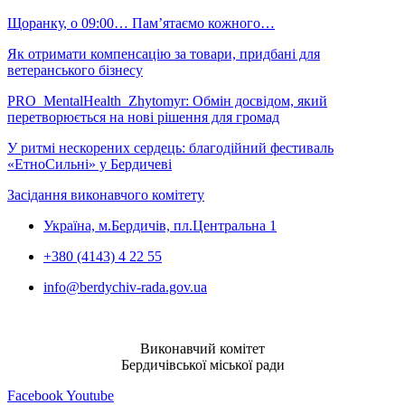
Щоранку, о 09:00… Пам’ятаємо кожного…
Як отримати компенсацію за товари, придбані для
ветеранського бізнесу
PRO_MentalHealth_Zhytomyr: Обмін досвідом, який
перетворюється на нові рішення для громад
У ритмі нескорених сердець: благодійний фестиваль
«ЕтноСильні» у Бердичеві
Засідання виконавчого комітету
Україна, м.Бердичів, пл.Центральна 1
+380 (4143) 4 22 55
info@berdychiv-rada.gov.ua
Виконавчий комітет
Бердичівської міської ради
Facebook
Youtube