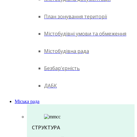
План зонування території
Містобудівні умови та обмеження
Містобудівна рада
Безбар'єрність
ДАБК
Міська рада
СТРУКТУРА