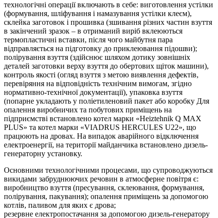
технологічні операції включають в себе: виготовлення устілки
(формування, шліфування і намазування устілки клеєм),
склейка заготовок і прошивка (зшивання різних частин взуття
в закінчений зразок – в отриманий виріб вклеюються
термопластичні вставки, після чого майбутня пара
відправляється на підготовку до приклеювання підошви);
полірування взуття (здійснює шляхом дотику зовнішніх
деталей заготовки верху взуття до обертових щіток машини),
контроль якості (огляд взуття з метою виявлення дефектів,
перевіряння на відповідність технічним вимогам, згідно
нормативно-технічної документації), упаковка взуття
(попарне укладають у поліетиленовий пакет або коробку Для
опалення виробничих та побутових приміщень на
підприємстві встановлено котел марки «Heiztehnik Q MAX
PLUS» та котел марки «VIADRUS HERCULES U22», що
працюють на дровах. На випадок аварійного відключення
електроенергії, на території майданчика встановлено дизель-
генераторну установку.
Основними технологічними процесами, що супроводжуються
викидами забруднюючих речовин в атмосферне повітря є:
виробництво взуття (пресування, склеювання, формування,
полірування, пакування); опалення приміщень за допомогою
котлів, паливом для яких є дрова;
резервне електропостачання за допомогою дизель-генератору