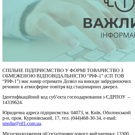
СПІЛЬНЕ ПІДПРИЄМСТВО У ФОРМІ ТОВАРИСТВО З
ОБМЕЖЕНОЮ ВІДПОВІДАЛЬНІСТЮ “РІФ-1” (СП ТОВ
“РІФ-1”) має намір отримати Дозвіл на викиди забруднюючих
речовин в атмосферне повітря від стаціонарних джерел.
Ідентифікаційний код суб’єкта господарювання з ЄДРПОУ –
14339624.
Юридична адреса підприємства: 04073, м. Київ, Оболонський
р-н, пров. Куренівський, 17, тел. (044)468-30-34, e-mail:
smolta@rif1.com.ua
.
Місцезнаходження об’єкта/промислового майданчика: 13300,