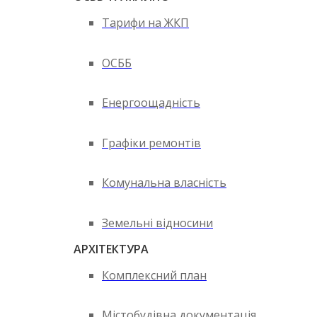
Тарифи на ЖКП
ОСББ
Енергоощадність
Графіки ремонтів
Комунальна власність
Земельні відносини
АРХІТЕКТУРА
Комплексний план
Містобудівна документація