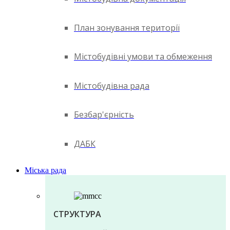
План зонування території
Містобудівні умови та обмеження
Містобудівна рада
Безбар'єрність
ДАБК
Міська рада
СТРУКТУРА