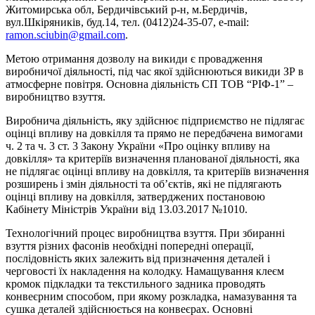
Житомирська обл, Бердичівський р-н, м.Бердичів,
вул.Шкіряників, буд.14, тел. (0412)24-35-07, e-mail:
ramon.sciubin@gmail.com
.
Метою отримання дозволу на викиди є провадження
виробничої діяльності, під час якої здійснюються викиди ЗР в
атмосферне повітря. Основна діяльність СП ТОВ “РІФ-1” –
виробництво взуття.
Виробнича діяльність, яку здійснює підприємство не підлягає
оцінці впливу на довкілля та прямо не передбачена вимогами
ч. 2 та ч. 3 ст. 3 Закону України «Про оцінку впливу на
довкілля» та критеріїв визначення планованої діяльності, яка
не підлягає оцінці впливу на довкілля, та критеріїв визначення
розширень і змін діяльності та об’єктів, які не підлягають
оцінці впливу на довкілля, затверджених постановою
Кабінету Міністрів України від 13.03.2017 №1010.
Технологічний процес виробництва взуття. При збиранні
взуття різних фасонів необхідні попередні операції,
послідовність яких залежить від призначення деталей і
черговості їх накладення на колодку. Намащування клеєм
кромок підкладки та текстильного задника проводять
конвеєрним способом, при якому розкладка, намазування та
сушка деталей здійснюється на конвеєрах. Основні