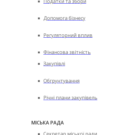
Податки та збори
Допомога бізнесу
Регуляторний вплив
Фінансова звітність
Закупівлі
Обгрунтування
Річні плани закупівель
МІСЬКА РАДА
Секретар міської ради