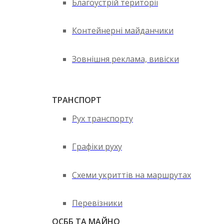
Благоустрій території
Контейнерні майданчики
Зовнішня реклама, вивіски
ТРАНСПОРТ
Рух транспорту
Графіки руху
Схеми укриттів на маршрутах
Перевізники
ОСББ ТА МАЙНО