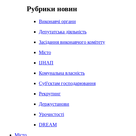
Рубрики новин
Виконавчі органи
Депутатська діяльність
Засідання виконавчого комітету
Місто
ЦНАП
Комунальна власність
Суб'єктам господарювання
Рекрутинг
Держустанови
Урочистості
DREAM
Місто