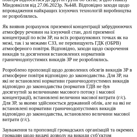
Міндовкілля від 27.06.2023р. №448. Відповідно заходи щодо
впровадження найкращих існуючих технологій виробництва
не розроблялись.
Як виявив розрахунок приземної концентрації забруднюючих
атмосферу речовин на існуючий стан, долі приземної
концентрації по всім ЗР, на всіх розрахункових точках як на
межі, так і за межами СЗЗ, не перевищують ГДК (ОБРВ)
атмосферного повітря. Відповідно, заходи щодо скорочення
викидів та досягнення встановлених нормативів
граничнодопустимих викидів ЗР не розроблялись.
Розроблено пропозиції щодо дозволених обсягів викидів ЗР в
атмосферне повітря відповідно до законодавства. Для ЗР, на
які не встановлені нормативи гранич­нодопустимих викидів
відповідно до законодавства (норматив ГДВ не був
досягнутий за величинами масового потоку і масової
концентрації), встановлені величини масової витрати (г/с).
Для ЗР, за якими здійснюється державний облік, але на які не
встановлені нормативи гранич­нодопустимих викидів
відповідно до законодавства, встановлено величини масової
витрати (г/с).
Зауваження та пропозиції громадських організацій та окремих
громадян щодо видачі дозволу на викиди суб’єктом