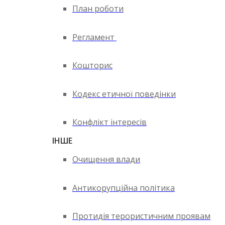
План роботи
Регламент
Кошторис
Кодекс етичної поведінки
Конфлікт інтересів
ІНШЕ
Очищення влади
Антикорупційна політика
Протидія терористичним проявам