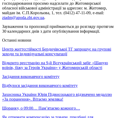
господарювання просимо надсилати до Житомирської
обласної військової адміністрації за адресою: м. Житомир,
майдан ім. С.П.Корольова, 1, тел. (0412) 47-11-09, e-mail:
ztadm@apoda.zht.gov.ua
.
Зауваження та пропозиції приймаються до розгляду протягом
30 календарних днів з дати опублікування інформації.
Останні новини
Центр життєстійкості Бердичівської ТГ запрошує на групові
заходи та індивідуальні консультації
Відкрито реєстрацію на 9-й Всеукраїнський забіг «Шаную
воїнів, біжу за Героїв України» у Житомирській області
Засідання виконавчого комітету
Відбулося засідання виконавчого комітету
Захисника України Юрія Підвисоцького відзначено медаллю
«За поранення». Вітаємо земляка!
Щоранку, о 09:00… Пам’ятаємо кожного…
Як отримати компенсацію за товари, придбані для