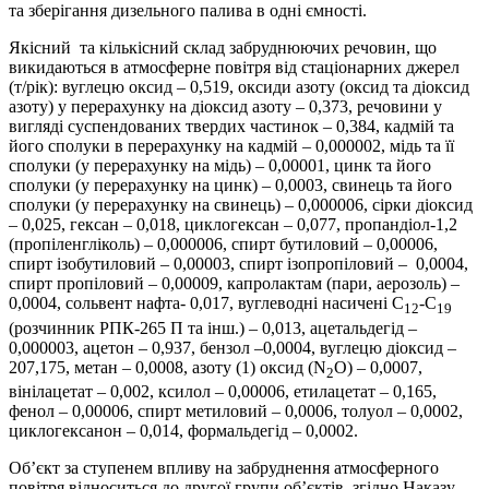
та зберігання дизельного палива в одні ємності.
Якісний та кількісний склад забруднюючих речовин, що
викидаються в атмосферне повітря від стаціонарних джерел
(т/рік): вуглецю оксид – 0,519, оксиди азоту (оксид та діоксид
азоту) у перерахунку на діоксид азоту – 0,373, речовини у
вигляді суспендованих твердих частинок – 0,384, кадмій та
його сполуки в перерахунку на кадмій – 0,000002, мідь та її
сполуки (у перерахунку на мідь) – 0,00001, цинк та його
сполуки (у перерахунку на цинк) – 0,0003, свинець та його
сполуки (у перерахунку на свинець) – 0,000006, сірки діоксид
– 0,025, гексан – 0,018, циклогексан – 0,077, пропандіол-1,2
(пропіленгліколь) – 0,000006, спирт бутиловий – 0,00006,
спирт ізобутиловий – 0,00003, спирт ізопропіловий – 0,0004,
спирт пропіловий – 0,00009, капролактам (пари, аерозоль) –
0,0004, сольвент нафта- 0,017, вуглеводні насичені С
-С
12
19
(розчинник РПК-265 П та інш.) – 0,013, ацетальдегід –
0,000003, ацетон – 0,937, бензол –0,0004, вуглецю діоксид –
207,175, метан – 0,0008, азоту (1) оксид (N
O) – 0,0007,
2
вінілацетат – 0,002, ксилол – 0,00006, етилацетат – 0,165,
фенол – 0,00006, спирт метиловий – 0,0006, толуол – 0,0002,
циклогексанон – 0,014, формальдегід – 0,0002.
Об’єкт за ступенем впливу на забруднення атмосферного
повітря відноситься до другої групи об’єктів, згідно Наказу