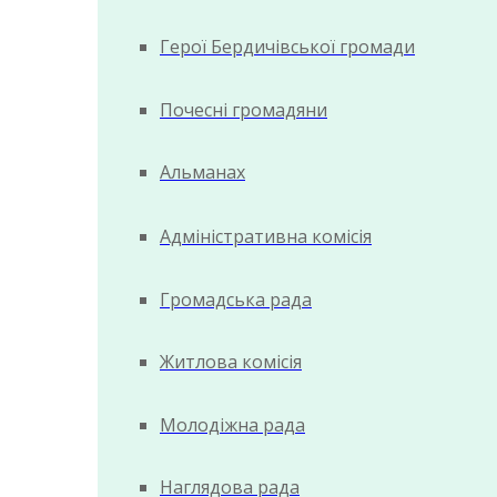
Герої Бердичівської громади
Почесні громадяни
Альманах
Адміністративна комісія
Громадська рада
Житлова комісія
Молодіжна рада
Наглядова рада