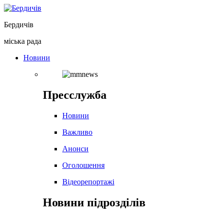
Перейти
до
Бердичів
вмісту
міська рада
Новини
Пресслужба
Новини
Важливо
Анонси
Оголошення
Відеорепортажі
Новини підрозділів