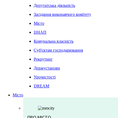
Депутатська діяльність
Засідання виконавчого комітету
Місто
ЦНАП
Комунальна власність
Суб'єктам господарювання
Рекрутинг
Держустанови
Урочистості
DREAM
Місто
ПРО МІСТО