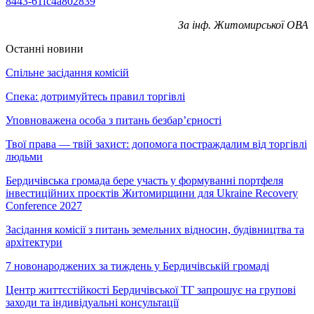
8443-61fc4a802839
За інф. Житомирської ОВА
Останні новини
Спільне засідання комісій
Спека: дотримуйтесь правил торгівлі
Уповноважена особа з питань безбар’єрності
Твої права — твій захист: допомога постраждалим від торгівлі
людьми
Бердичівська громада бере участь у формуванні портфеля
інвестиційних проєктів Житомирщини для Ukraine Recovery
Conference 2027
Засідання комісії з питань земельних відносин, будівництва та
архітектури
7 новонароджених за тиждень у Бердичівській громаді
Центр життєстійкості Бердичівської ТГ запрошує на групові
заходи та індивідуальні консультації