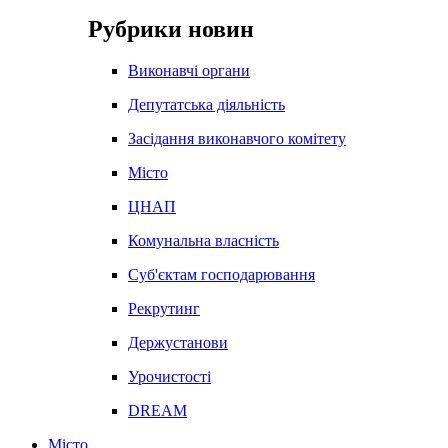
Рубрики новин
Виконавчі органи
Депутатська діяльність
Засідання виконавчого комітету
Місто
ЦНАП
Комунальна власність
Суб'єктам господарювання
Рекрутинг
Держустанови
Урочистості
DREAM
Місто