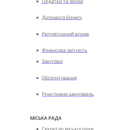
Податки та збори
Допомога бізнесу
Регуляторний вплив
Фінансова звітність
Закупівлі
Обгрунтування
Річні плани закупівель
МІСЬКА РАДА
Секретар міської ради