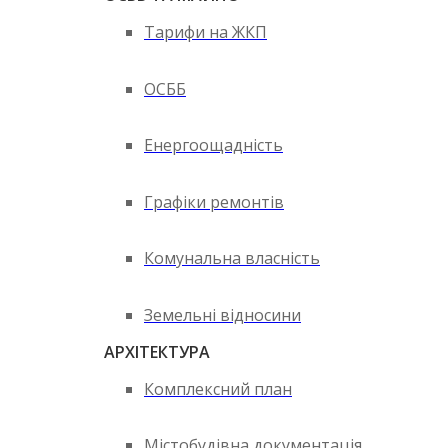
Тарифи на ЖКП
ОСББ
Енергоощадність
Графіки ремонтів
Комунальна власність
Земельні відносини
АРХІТЕКТУРА
Комплексний план
Містобудівна документація