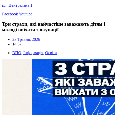
пл. Центральна 1
Facebook
Youtube
Три страхи, які найчастіше заважають дітям і
молоді виїхати з окупації
28 Травня, 2026
14:57
ВПО
,
Інформація
,
Освіта