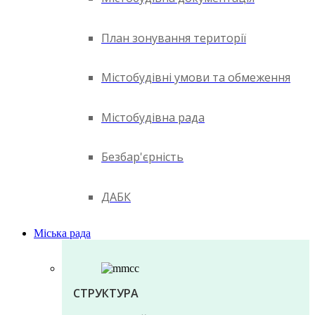
План зонування території
Містобудівні умови та обмеження
Містобудівна рада
Безбар'єрність
ДАБК
Міська рада
СТРУКТУРА