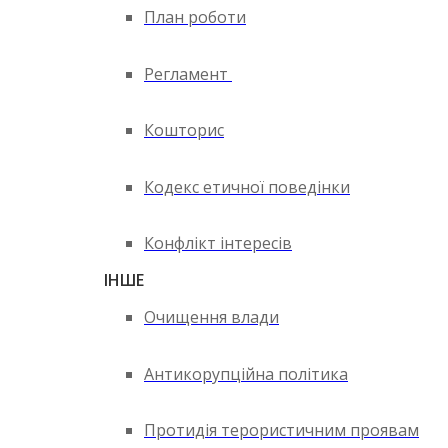
План роботи
Регламент
Кошторис
Кодекс етичної поведінки
Конфлікт інтересів
ІНШЕ
Очищення влади
Антикорупційна політика
Протидія терористичним проявам