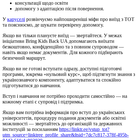
консультації щодо освіти
допомогу з адаптацією після повернення.
У
каруселі
розвінчуємо найпоширеніші міфи про виїзд з ТОТ
та пояснюємо, де шукати перевірену допомогу.
Якщо ви тільки плануєте виїзд — звертайтеся. У межах
ініціативи Bring Kids Back UA допомагають виїхати
безкоштовно, конфіденційно та з повним супроводом —
навіть якщо немає документів. Для кожного підбирають
безпечний маршрут.
Якщо ви не готові вступати одразу, доступні підготовчі
програми, зокрема «нульовий курс», щоб підтягнути знання з
українознавчого компоненту, адаптуватися та спокійно
підготуватися до навчання.
Вступ і навчання не потрібно проходити самостійно — на
кожному етапі є супровід і підтримка.
Якщо вам потрібна інформація про вступ до українських
університетів, процедуру подання документів або освітні
можливості — звертайтесь до організацій та державних
інституцій за посиланням
https://linktr.ee/vstup_tot?
utm_source=linktree_profile_share&ltsid=7dc7c817-378f-495b-