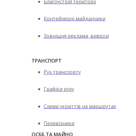
Благоустрій території
Контейнерні майданчики
Зовнішня реклама, вивіски
ТРАНСПОРТ
Рух транспорту
Графіки руху
Схеми укриттів на маршрутах
Перевізники
ОСББ ТА МАЙНО