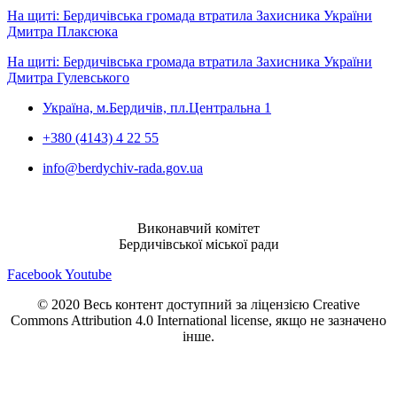
На щиті: Бердичівська громада втратила Захисника України
Дмитра Плаксюка
На щиті: Бердичівська громада втратила Захисника України
Дмитра Гулевського
Україна, м.Бердичів, пл.Центральна 1
+380 (4143) 4 22 55
info@berdychiv-rada.gov.ua
Виконавчий комітет
Бердичівської міської ради
Facebook
Youtube
© 2020 Весь контент доступний за ліцензією Creative
Commons Attribution 4.0 International license, якщо не зазначено
інше.