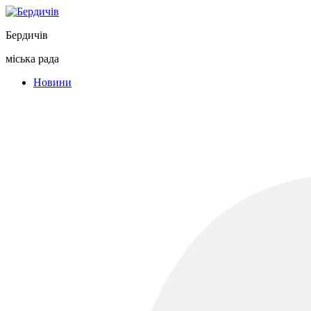
Перейти
до
Бердичів
вмісту
міська рада
Новини