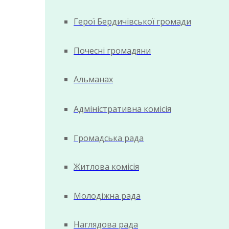
Герої Бердичівської громади
Почесні громадяни
Альманах
Адміністративна комісія
Громадська рада
Житлова комісія
Молодіжна рада
Наглядова рада