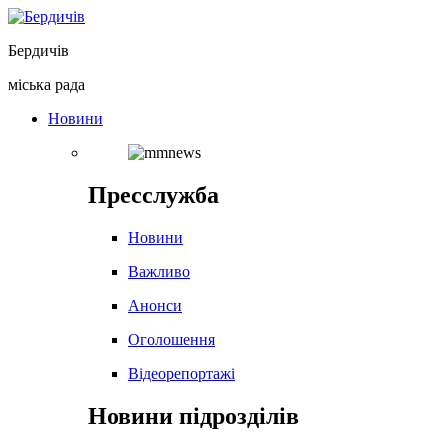
Перейти
до
Бердичів
вмісту
міська рада
Новини
Пресслужба
Новини
Важливо
Анонси
Оголошення
Відеорепортажі
Новини підрозділів