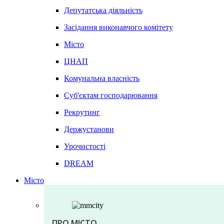
Депутатська діяльність
Засідання виконавчого комітету
Місто
ЦНАП
Комунальна власність
Суб'єктам господарювання
Рекрутинг
Держустанови
Урочистості
DREAM
Місто
ПРО МІСТО