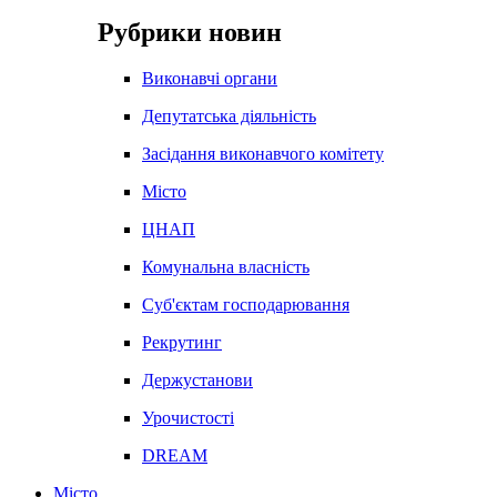
Рубрики новин
Виконавчі органи
Депутатська діяльність
Засідання виконавчого комітету
Місто
ЦНАП
Комунальна власність
Суб'єктам господарювання
Рекрутинг
Держустанови
Урочистості
DREAM
Місто