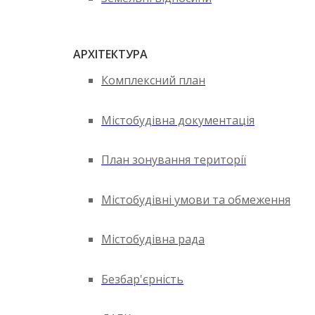
АРХІТЕКТУРА
Комплексний план
Містобудівна документація
План зонування території
Містобудівні умови та обмеження
Містобудівна рада
Безбар'єрність