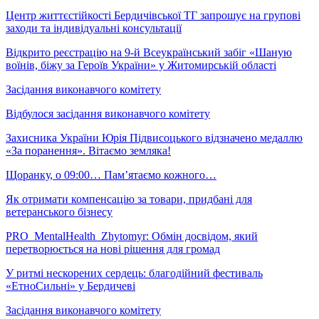
Центр життєстійкості Бердичівської ТГ запрошує на групові
заходи та індивідуальні консультації
Відкрито реєстрацію на 9-й Всеукраїнський забіг «Шаную
воїнів, біжу за Героїв України» у Житомирській області
Засідання виконавчого комітету
Відбулося засідання виконавчого комітету
Захисника України Юрія Підвисоцького відзначено медаллю
«За поранення». Вітаємо земляка!
Щоранку, о 09:00… Пам’ятаємо кожного…
Як отримати компенсацію за товари, придбані для
ветеранського бізнесу
PRO_MentalHealth_Zhytomyr: Обмін досвідом, який
перетворюється на нові рішення для громад
У ритмі нескорених сердець: благодійний фестиваль
«ЕтноСильні» у Бердичеві
Засідання виконавчого комітету