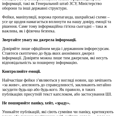
інформації, такі як Генеральний штаб ЗСУ, Міністерство
оборони та інші державні структури.
Фейки, маніпуляції, ворожа пропаганда, шахрайські схеми –
усе це щодня намагається вплинути на нашу довіру, емоції та
рішення. Саме тому інформаційна гігієна сьогодні – така ж
важлива, як і фізична безпека.
Звертайте увагу на джерела інформації.
Довіряйте лише офіційним медіа і державним інфоресурсам.
Ставтеся скептично до будь яких анонімних джерел
інформації. Довіряти можна лише тим джерелам, які несуть
відповідальність за поширену інформацію.
Контролюйте емоції.
Найчастіше фейки з’являються у вигляді новин, що зачіпають
«за живе», апелюють до справедливості, закликають негайно
засудити будь-що або будь-кого. Як правило, в таких
публікаціях присутній текст капслоком, або застосування ШІ.
Не поширюйте паніку, хейт, «зраду».
Уникайте публікацій, які сіють сумніви чи паніку, критикують