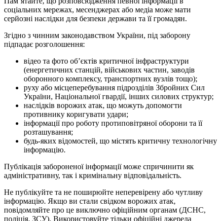
Пам’ятайте, що розповсюдження певної інформації в
соціальних мережах, месенджерах або медіа може мати
серйозні наслідки для безпеки держави та її громадян.
Згідно з чинним законодавством України, під заборону
підпадає розголошення:
відео та фото об’єктів критичної інфраструктури
(енергетичних станцій, військових частин, заводів
оборонного комплексу, транспортних вузлів тощо);
руху або місцеперебування підрозділів Збройних Сил
України, Національної гвардії, інших силових структур;
наслідків ворожих атак, що можуть допомогти
противнику коригувати удари;
інформації про роботу протиповітряної оборони та її
розташування;
будь-яких відомостей, що містять критичну технологічну
інформацію.
Публікація забороненої інформації може спричинити як
адміністративну, так і кримінальну відповідальність.
Не публікуйте та не поширюйте неперевірену або чутливу
інформацію. Якщо ви стали свідком ворожих атак,
повідомляйте про це виключно офіційним органам (ДСНС,
поліція, ЗСУ). Використовуйте тільки офіційні джерела