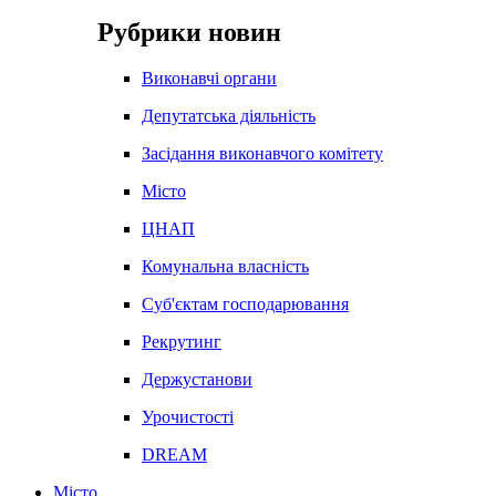
Рубрики новин
Виконавчі органи
Депутатська діяльність
Засідання виконавчого комітету
Місто
ЦНАП
Комунальна власність
Суб'єктам господарювання
Рекрутинг
Держустанови
Урочистості
DREAM
Місто