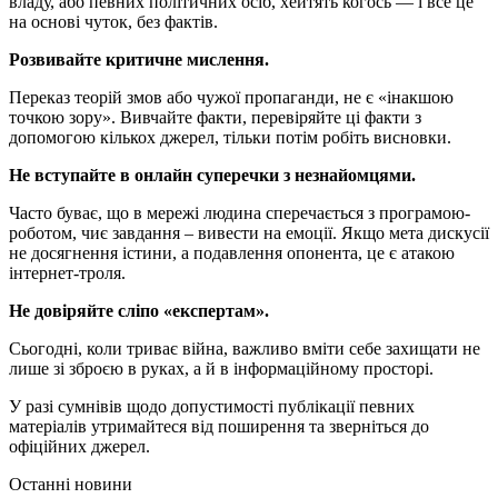
владу, або певних політичних осіб, хейтять когось — і все це
на основі чуток, без фактів.
Розвивайте критичне мислення.
Переказ теорій змов або чужої пропаганди, не є «інакшою
точкою зору». Вивчайте факти, перевіряйте ці факти з
допомогою кількох джерел, тільки потім робіть висновки.
Не вступайте в онлайн суперечки з незнайомцями.
Часто буває, що в мережі людина сперечається з програмою-
роботом, чиє завдання – вивести на емоції. Якщо мета дискусії
не досягнення істини, а подавлення опонента, це є атакою
інтернет-троля.
Не довіряйте сліпо «експертам».
Сьогодні, коли триває війна, важливо вміти себе захищати не
лише зі зброєю в руках, а й в інформаційному просторі.
У разі сумнівів щодо допустимості публікації певних
матеріалів утримайтеся від поширення та зверніться до
офіційних джерел.
Останні новини