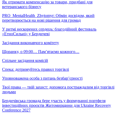
Як отримати компенсацію за товари, придбані для
ветеранського бізнесу
PRO_MentalHealth_Zhytomyr: Обмін досвідом, який
перетворюється на нові рішення для громад
У ритмі нескорених сердець: благодійний фестиваль
«ЕтноСильні» у Бердичеві
Засідання виконавчого комітету
Щоранку, о 09:00… Пам’ятаємо кожного…
Спільне засідання комісій
Спека: дотримуйтесь правил торгівлі
Уповноважена особа з питань безбар’єрності
Твої права — твій захист: допомога постраждалим від торгівлі
людьми
Бердичівська громада бере участь у формуванні портфеля
інвестиційних проєктів Житомирщини для Ukraine Recovery
Conference 2027