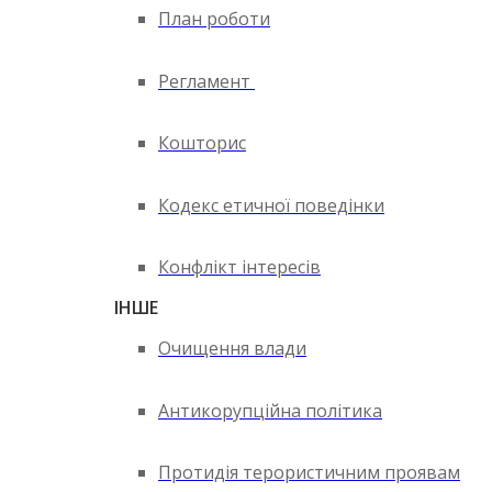
План роботи
Регламент
Кошторис
Кодекс етичної поведінки
Конфлікт інтересів
ІНШЕ
Очищення влади
Антикорупційна політика
Протидія терористичним проявам