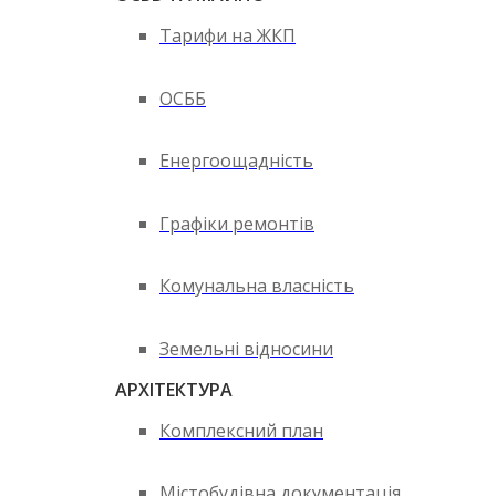
Тарифи на ЖКП
ОСББ
Енергоощадність
Графіки ремонтів
Комунальна власність
Земельні відносини
АРХІТЕКТУРА
Комплексний план
Містобудівна документація