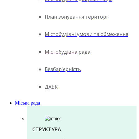
План зонування території
Містобудівні умови та обмеження
Містобудівна рада
Безбар'єрність
ДАБК
Міська рада
СТРУКТУРА