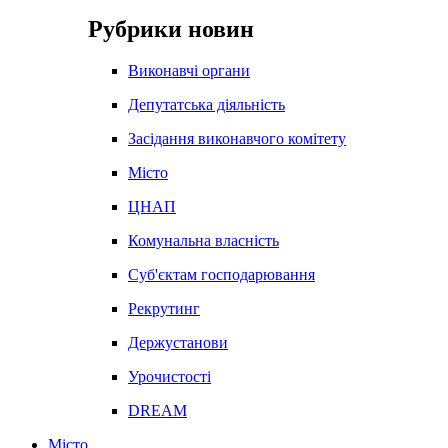
Рубрики новин
Виконавчі органи
Депутатська діяльність
Засідання виконавчого комітету
Місто
ЦНАП
Комунальна власність
Суб'єктам господарювання
Рекрутинг
Держустанови
Урочистості
DREAM
Місто