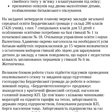
сімейного типу у зв’язку з влаштуванням під опіку;
призначено опікунів над двома малолітніми дітьми,
позбавленими батьківського піклування.
На засіданні затвердили планову мережу закладів загальної
середньої освіти Бердичівської громади у складі 286 класів
(7426 учнів), з них 7 спеціальних класів для 53 дітей з
особливими освітніми потребами на базі гімназії № 1 та
початкової школи № 18. Очільниця управління освіти і науки
Валентина Адаменко окремо наголосила на необхідності усім
батькам майбутніх першокласників до 15 червня визначитися
з остаточним вибором гімназії або ліцею для зарахування
дитини до закладу, а також повідомила, що наразі є недостатня
кількість запланованих першачків у гімназії № 6 ім.
Житниченка.
Великим блоком роботи стало підбиття підсумків проведення
опалювального сезону та завдання щодо підготовки
господарства Бердичівської громади до роботи в осінньо-
зимовий період. «Бердичівтеплоенерго» продовжує
знаходитися у критичній фінансовій ситуації, наголосив
головний інженер КП. Це пов’язано з кількома чинниками:
мораторій на підняття тарифів на тепло, заборгованість
держави перед підприємством, блокування рахунків КП,
борги населення тощо. Заборгованість підприємства за газ