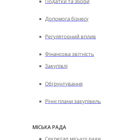
Податки та збори
Допомога бізнесу
Регуляторний вплив
Фінансова звітність
Закупівлі
Обгрунтування
Річні плани закупівель
МІСЬКА РАДА
Секретар міської ради