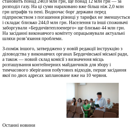
становить понад 240,0 млн грн, ще понад 12 млн грн — за
розподіл газу. На ці суми нараховано вже більш ніж 2,0 млн
грн штрафів та пені. Водночас борг держави перед
підприємством з погашення різниці у тарифах не зменшується
і складає близько 244,0 млн грн. Населення та інші споживачі
заборгували «Бердичівтеплоенерго» ще близько 44 млн грн.
На засіданні виконавчого комітету опрацьовували актуальні
шляхи розв’язання проблеми.
З-поміж іншого, затверджено у новій редакції інструкцію з
діловодства у виконавчих органах Бердичівської міської ради,
а також — новий склад комісії з визначення місць
розташування контейнерних майданчиків для збору і
тимчасового зберігання побутових відходів, перше засідання
якої по двох адресах заплановане вже на 10 червня.
Останні новини