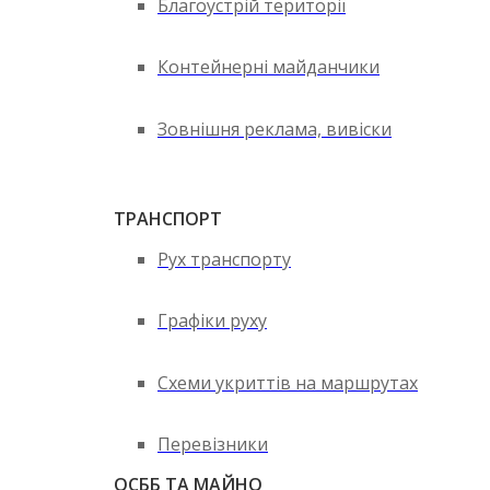
Благоустрій території
Контейнерні майданчики
Зовнішня реклама, вивіски
ТРАНСПОРТ
Рух транспорту
Графіки руху
Схеми укриттів на маршрутах
Перевізники
ОСББ ТА МАЙНО