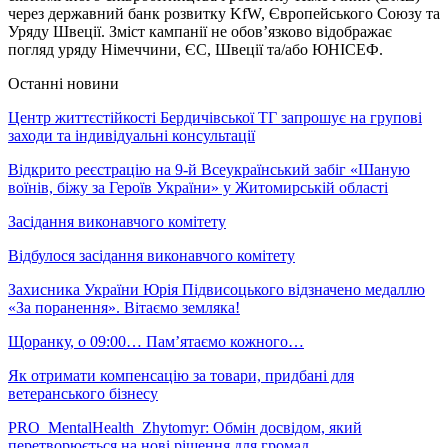
через державний банк розвитку KfW, Європейського Союзу та
Уряду Швеції. Зміст кампанії не обов’язково відображає
погляд уряду Німеччини, ЄС, Швеції та/або ЮНІСЕФ.
Останні новини
Центр життєстійкості Бердичівської ТГ запрошує на групові
заходи та індивідуальні консультації
Відкрито реєстрацію на 9-й Всеукраїнський забіг «Шаную
воїнів, біжу за Героїв України» у Житомирській області
Засідання виконавчого комітету
Відбулося засідання виконавчого комітету
Захисника України Юрія Підвисоцького відзначено медаллю
«За поранення». Вітаємо земляка!
Щоранку, о 09:00… Пам’ятаємо кожного…
Як отримати компенсацію за товари, придбані для
ветеранського бізнесу
PRO_MentalHealth_Zhytomyr: Обмін досвідом, який
перетворюється на нові рішення для громад