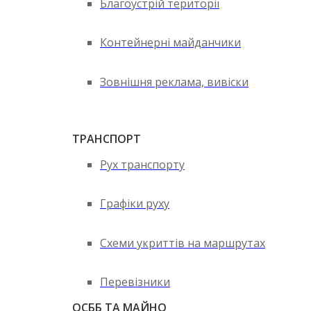
Благоустрій території
Контейнерні майданчики
Зовнішня реклама, вивіски
ТРАНСПОРТ
Рух транспорту
Графіки руху
Схеми укриттів на маршрутах
Перевізники
ОСББ ТА МАЙНО