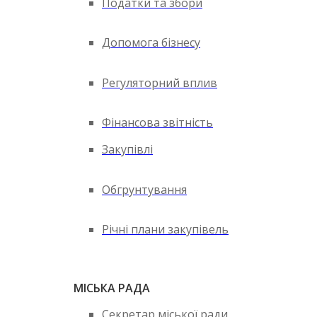
Податки та збори
Допомога бізнесу
Регуляторний вплив
Фінансова звітність
Закупівлі
Обгрунтування
Річні плани закупівель
МІСЬКА РАДА
Секретар міської ради