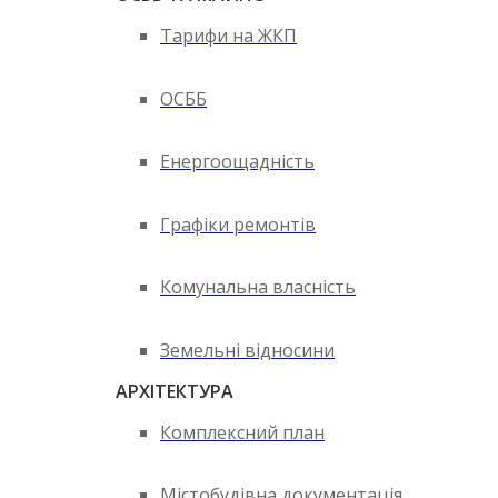
Тарифи на ЖКП
ОСББ
Енергоощадність
Графіки ремонтів
Комунальна власність
Земельні відносини
АРХІТЕКТУРА
Комплексний план
Містобудівна документація