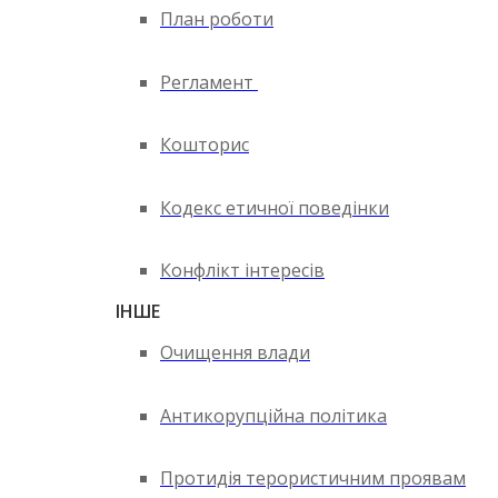
План роботи
Регламент
Кошторис
Кодекс етичної поведінки
Конфлікт інтересів
ІНШЕ
Очищення влади
Антикорупційна політика
Протидія терористичним проявам