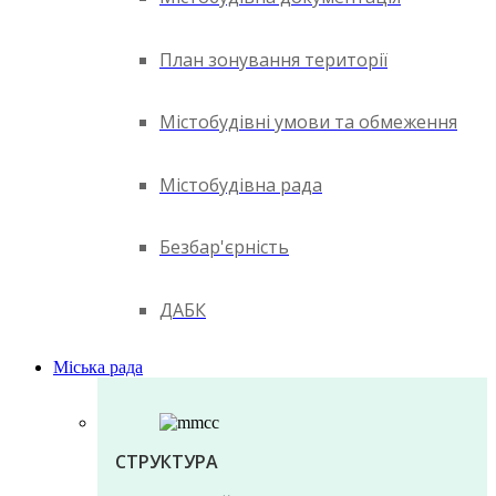
План зонування території
Містобудівні умови та обмеження
Містобудівна рада
Безбар'єрність
ДАБК
Міська рада
СТРУКТУРА