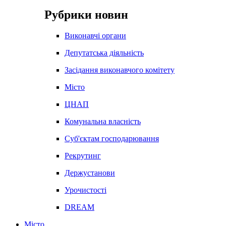
Рубрики новин
Виконавчі органи
Депутатська діяльність
Засідання виконавчого комітету
Місто
ЦНАП
Комунальна власність
Суб'єктам господарювання
Рекрутинг
Держустанови
Урочистості
DREAM
Місто