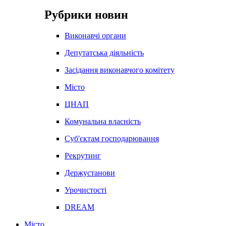
Рубрики новин
Виконавчі органи
Депутатська діяльність
Засідання виконавчого комітету
Місто
ЦНАП
Комунальна власність
Суб'єктам господарювання
Рекрутинг
Держустанови
Урочистості
DREAM
Місто