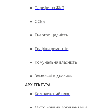
Тарифи на ЖКП
ОСББ
Енергоощадність
Графіки ремонтів
Комунальна власність
Земельні відносини
АРХІТЕКТУРА
Комплексний план
Містобудівна документація