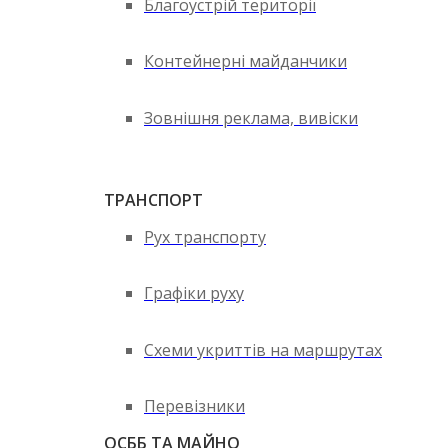
Благоустрій території
Контейнерні майданчики
Зовнішня реклама, вивіски
ТРАНСПОРТ
Рух транспорту
Графіки руху
Схеми укриттів на маршрутах
Перевізники
ОСББ ТА МАЙНО