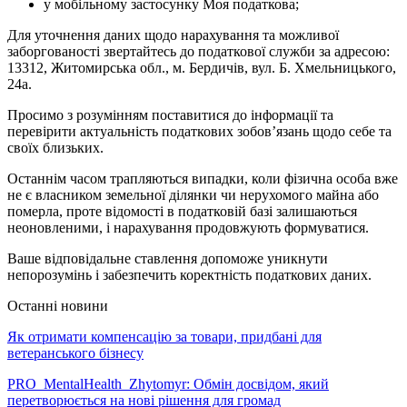
у мобільному застосунку Моя податкова;
Для уточнення даних щодо нарахування та можливої
заборгованості звертайтесь до податкової служби за адресою:
13312, Житомирська обл., м. Бердичів, вул. Б. Хмельницького,
24а.
Просимо з розумінням поставитися до інформації та
перевірити актуальність податкових зобов’язань щодо себе та
своїх близьких.
Останнім часом трапляються випадки, коли фізична особа вже
не є власником земельної ділянки чи нерухомого майна або
померла, проте відомості в податковій базі залишаються
неоновленими, і нарахування продовжують формуватися.
Ваше відповідальне ставлення допоможе уникнути
непорозумінь і забезпечить коректність податкових даних.
Останні новини
Як отримати компенсацію за товари, придбані для
ветеранського бізнесу
PRO_MentalHealth_Zhytomyr: Обмін досвідом, який
перетворюється на нові рішення для громад