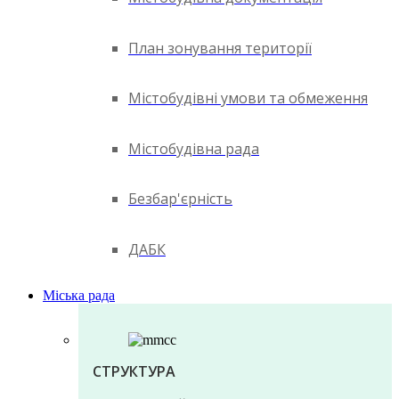
План зонування території
Містобудівні умови та обмеження
Містобудівна рада
Безбар'єрність
ДАБК
Міська рада
СТРУКТУРА