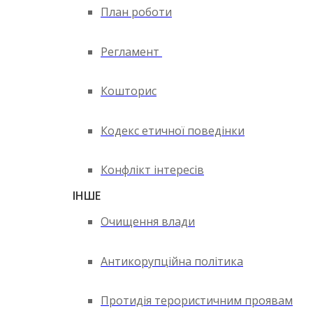
План роботи
Регламент
Кошторис
Кодекс етичної поведінки
Конфлікт інтересів
ІНШЕ
Очищення влади
Антикорупційна політика
Протидія терористичним проявам