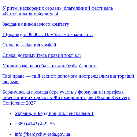
У ритмі нескорених сердець: благодійний фестиваль
«ЕтноСильні» у Бердичеві
Засідання виконавчого комітету
Щоранку, о 09:00… Пам’ятаємо кожного…
Спільне засідання комісій
Спека: дотримуйтесь правил торгівлі
Уповноважена особа з питань безбар’єрності
Твої права — твій захист: допомога постраждалим від торгівлі
людьми
Бердичівська громада бере участь у формуванні портфеля
інвестиційних проєктів Житомирщини для Ukraine Recovery
Conference 2027
Україна, м.Бердичів, пл.Центральна 1
+380 (4143) 4 22 55
info@berdychiv-rada.gov.ua