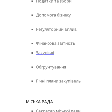
Податки та збори
Допомога бізнесу
Регуляторний вплив
Фінансова звітність
Закупівлі
Обгрунтування
Річні плани закупівель
МІСЬКА РАДА
Секретар міської ради