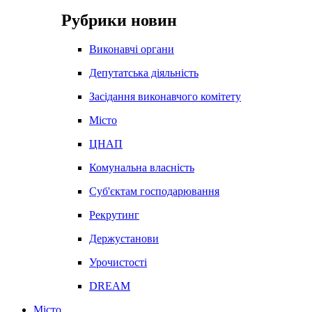
Рубрики новин
Виконавчі органи
Депутатська діяльність
Засідання виконавчого комітету
Місто
ЦНАП
Комунальна власність
Суб'єктам господарювання
Рекрутинг
Держустанови
Урочистості
DREAM
Місто