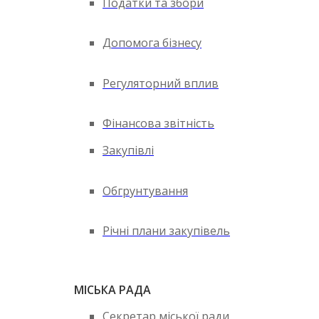
Податки та збори
Допомога бізнесу
Регуляторний вплив
Фінансова звітність
Закупівлі
Обгрунтування
Річні плани закупівель
МІСЬКА РАДА
Секретар міської ради