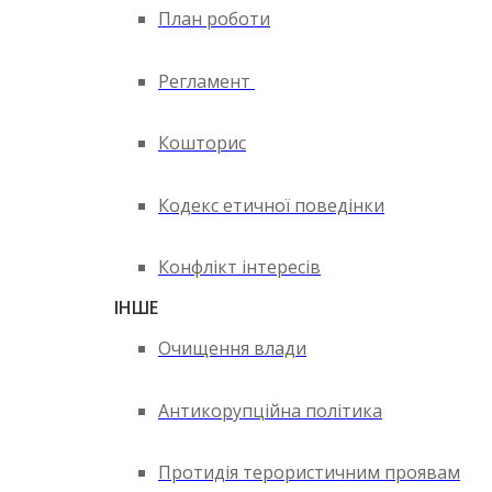
План роботи
Регламент
Кошторис
Кодекс етичної поведінки
Конфлікт інтересів
ІНШЕ
Очищення влади
Антикорупційна політика
Протидія терористичним проявам