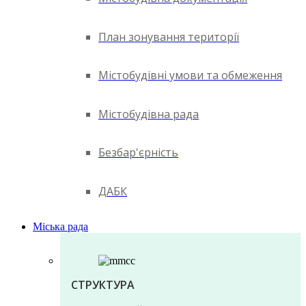
План зонування території
Містобудівні умови та обмеження
Містобудівна рада
Безбар'єрність
ДАБК
Міська рада
СТРУКТУРА