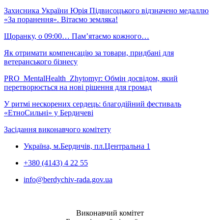
Захисника України Юрія Підвисоцького відзначено медаллю
«За поранення». Вітаємо земляка!
Щоранку, о 09:00… Пам’ятаємо кожного…
Як отримати компенсацію за товари, придбані для
ветеранського бізнесу
PRO_MentalHealth_Zhytomyr: Обмін досвідом, який
перетворюється на нові рішення для громад
У ритмі нескорених сердець: благодійний фестиваль
«ЕтноСильні» у Бердичеві
Засідання виконавчого комітету
Україна, м.Бердичів, пл.Центральна 1
+380 (4143) 4 22 55
info@berdychiv-rada.gov.ua
Виконавчий комітет