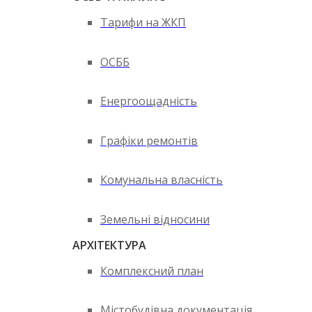
Тарифи на ЖКП
ОСББ
Енергоощадність
Графіки ремонтів
Комунальна власність
Земельні відносини
АРХІТЕКТУРА
Комплексний план
Містобудівна документація