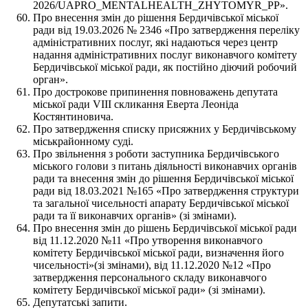
2026/UAPRO_MENTALHEALTH_ZHYTOMYR_PP».
Про внесення змін до рішення Бердичівської міської
ради від 19.03.2026 № 2346 «Про затвердження переліку
адміністративних послуг, які надаються через центр
надання адміністративних послуг виконавчого комітету
Бердичівської міської ради, як постійно діючий робочий
орган».
Про дострокове припинення повноважень депутата
міської ради VIIІ скликання Еверта Леоніда
Костянтиновича.
Про затвердження списку присяжних у Бердичівському
міськрайонному суді.
Про звільнення з роботи заступника Бердичівського
міського голови з питань діяльності виконавчих органів
ради та внесення змін до рішення Бердичівської міської
ради від 18.03.2021 №165 «Про затвердження структури
та загальної чисельності апарату Бердичівської міської
ради та її виконавчих органів» (зі змінами).
Про внесення змін до рішень Бердичівської міської ради
від 11.12.2020 №11 «Про утворення виконавчого
комітету Бердичівської міської ради, визначення його
чисельності»(зі змінами), від 11.12.2020 №12 «Про
затвердження персонального складу виконавчого
комітету Бердичівської міської ради» (зі змінами).
Депутатські запити.