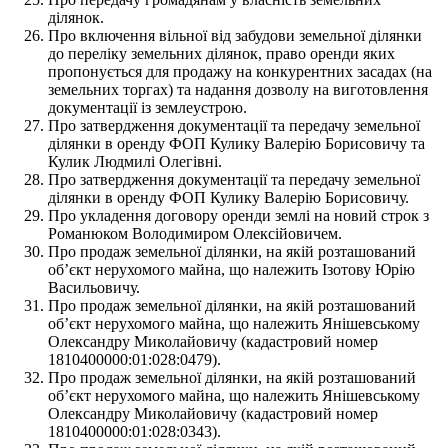
ділянок.
Про включення вільної від забудови земельної ділянки
до переліку земельних ділянок, право оренди яких
пропонується для продажу на конкурентних засадах (на
земельних торгах) та надання дозволу на виготовлення
документації із землеустрою.
Про затвердження документації та передачу земельної
ділянки в оренду ФОП Кулику Валерію Борисовичу та
Кулик Людмилі Олегівні.
Про затвердження документації та передачу земельної
ділянки в оренду ФОП Кулику Валерію Борисовичу.
Про укладення договору оренди землі на новий строк з
Романюком Володимиром Олексійовичем.
Про продаж земельної ділянки, на якій розташований
об’єкт нерухомого майна, що належить Ізотову Юрію
Васильовичу.
Про продаж земельної ділянки, на якій розташований
об’єкт нерухомого майна, що належить Янішевському
Олександру Миколайовичу (кадастровий номер
1810400000:01:028:0479).
Про продаж земельної ділянки, на якій розташований
об’єкт нерухомого майна, що належить Янішевському
Олександру Миколайовичу (кадастровий номер
1810400000:01:028:0343).