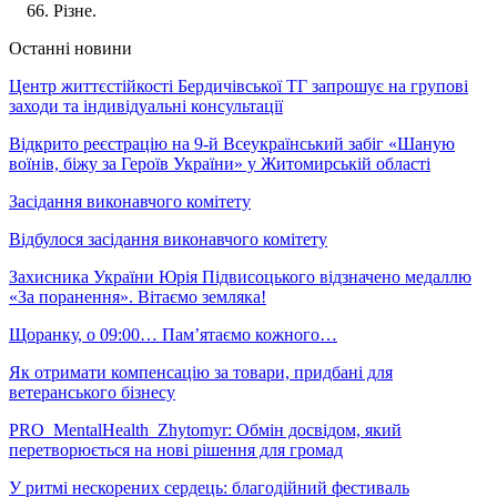
Різне.
Останні новини
Центр життєстійкості Бердичівської ТГ запрошує на групові
заходи та індивідуальні консультації
Відкрито реєстрацію на 9-й Всеукраїнський забіг «Шаную
воїнів, біжу за Героїв України» у Житомирській області
Засідання виконавчого комітету
Відбулося засідання виконавчого комітету
Захисника України Юрія Підвисоцького відзначено медаллю
«За поранення». Вітаємо земляка!
Щоранку, о 09:00… Пам’ятаємо кожного…
Як отримати компенсацію за товари, придбані для
ветеранського бізнесу
PRO_MentalHealth_Zhytomyr: Обмін досвідом, який
перетворюється на нові рішення для громад
У ритмі нескорених сердець: благодійний фестиваль