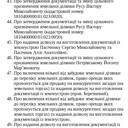
Про затвердження документації та зміну цільового
призначення земельної ділянки Русу Віктору
Миколайовичу (кадастровий номер
1810400000:01:023:0020).
Про затвердження документації та зміну цільового
призначення земельної ділянки Русу Віктору
Миколайовичу (кадастровий номер
1810400000:01:023:0050).
Про надання дозволу на виготовлення документації із
землеустрою Пасічнику Сергію Миколайовичу та
Пасічник Аллі Анатоліївні.
Про затвердження документації та зміну цільового
призначення земельної ділянки Петрівському Йосипу
Мар’яновичу.
Про включення вільної від забудови земельної ділянки
до переліку земельних ділянок, право оренди яких
пропонується для продажу на конкурентних засадах (на
земельних торгах) та надання дозволу на виготовлення
документації із землеустрою (пров. Березневий).
Про включення вільної від забудови земельної ділянки
до переліку земельних ділянок, право оренди яких
пропонується для продажу на конкурентних засадах (на
земельних торгах) та надання дозволу на виготовлення
документації із землеустрою.
Про надання дозволу на виготовлення документації із