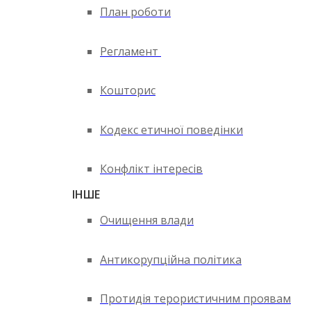
План роботи
Регламент
Кошторис
Кодекс етичної поведінки
Конфлікт інтересів
ІНШЕ
Очищення влади
Антикорупційна політика
Протидія терористичним проявам