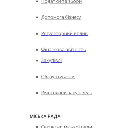
Податки та збори
Допомога бізнесу
Регуляторний вплив
Фінансова звітність
Закупівлі
Обгрунтування
Річні плани закупівель
МІСЬКА РАДА
Секретар міської ради