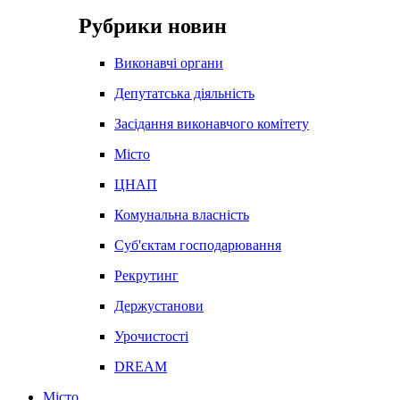
Рубрики новин
Виконавчі органи
Депутатська діяльність
Засідання виконавчого комітету
Місто
ЦНАП
Комунальна власність
Суб'єктам господарювання
Рекрутинг
Держустанови
Урочистості
DREAM
Місто