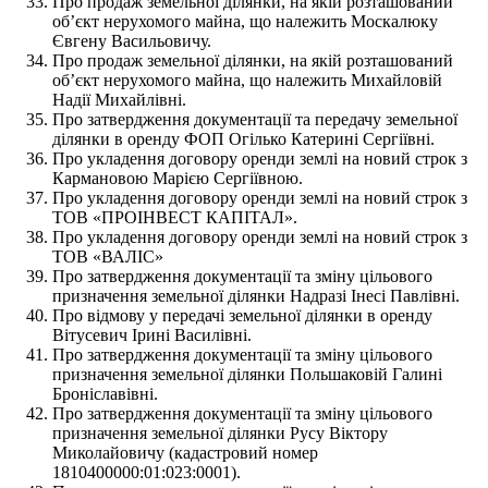
Про продаж земельної ділянки, на якій розташований
об’єкт нерухомого майна, що належить Москалюку
Євгену Васильовичу.
Про продаж земельної ділянки, на якій розташований
об’єкт нерухомого майна, що належить Михайловій
Надії Михайлівні.
Про затвердження документації та передачу земельної
ділянки в оренду ФОП Огілько Катерині Сергіївні.
Про укладення договору оренди землі на новий строк з
Кармановою Марією Сергіївною.
Про укладення договору оренди землі на новий строк з
ТОВ «ПРОІНВЕСТ КАПІТАЛ».
Про укладення договору оренди землі на новий строк з
ТОВ «ВАЛІС»
Про затвердження документації та зміну цільового
призначення земельної ділянки Надразі Інесі Павлівні.
Про відмову у передачі земельної ділянки в оренду
Вітусевич Ірині Василівні.
Про затвердження документації та зміну цільового
призначення земельної ділянки Польшаковій Галині
Броніславівні.
Про затвердження документації та зміну цільового
призначення земельної ділянки Русу Віктору
Миколайовичу (кадастровий номер
1810400000:01:023:0001).