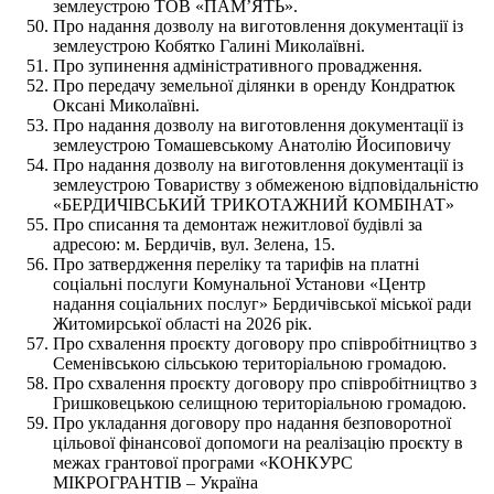
землеустрою ТОВ «ПАМ’ЯТЬ».
Про надання дозволу на виготовлення документації із
землеустрою Кобятко Галині Миколаївні.
Про зупинення адміністративного провадження.
Про передачу земельної ділянки в оренду Кондратюк
Оксані Миколаївні.
Про надання дозволу на виготовлення документації із
землеустрою Томашевському Анатолію Йосиповичу
Про надання дозволу на виготовлення документації із
землеустрою Товариству з обмеженою відповідальністю
«БЕРДИЧІВСЬКИЙ ТРИКОТАЖНИЙ КОМБІНАТ»
Про списання та демонтаж нежитлової будівлі за
адресою: м. Бердичів, вул. Зелена, 15.
Про затвердження переліку та тарифів на платні
соціальні послуги Комунальної Установи «Центр
надання соціальних послуг» Бердичівської міської ради
Житомирської області на 2026 рік.
Про схвалення проєкту договору про співробітництво з
Семенівською сільською територіальною громадою.
Про схвалення проєкту договору про співробітництво з
Гришковецькою селищною територіальною громадою.
Про укладання договору про надання безповоротної
цільової фінансової допомоги на реалізацію проєкту в
межах грантової програми «КОНКУРС
МІКРОГРАНТІВ – Україна