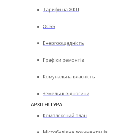
Тарифи на ЖКП
ОСББ
Енергоощадність
Графіки ремонтів
Комунальна власність
Земельні відносини
АРХІТЕКТУРА
Комплексний план
Містобудівна документація