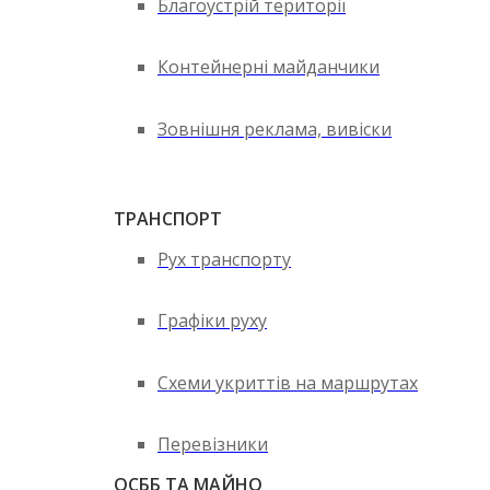
Благоустрій території
Контейнерні майданчики
Зовнішня реклама, вивіски
ТРАНСПОРТ
Рух транспорту
Графіки руху
Схеми укриттів на маршрутах
Перевізники
ОСББ ТА МАЙНО