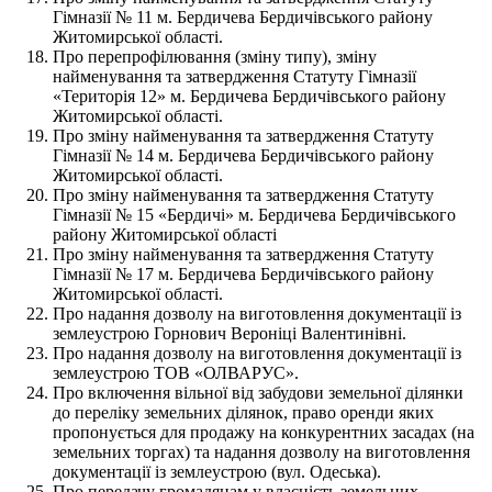
Гімназії № 11 м. Бердичева Бердичівського району
Житомирської області.
Про перепрофілювання (зміну типу), зміну
найменування та затвердження Статуту Гімназії
«Територія 12» м. Бердичева Бердичівського району
Житомирської області.
Про зміну найменування та затвердження Статуту
Гімназії № 14 м. Бердичева Бердичівського району
Житомирської області.
Про зміну найменування та затвердження Статуту
Гімназії № 15 «Бердичі» м. Бердичева Бердичівського
району Житомирської області
Про зміну найменування та затвердження Статуту
Гімназії № 17 м. Бердичева Бердичівського району
Житомирської області.
Про надання дозволу на виготовлення документації із
землеустрою Горнович Вероніці Валентинівні.
Про надання дозволу на виготовлення документації із
землеустрою ТОВ «ОЛВАРУС».
Про включення вільної від забудови земельної ділянки
до переліку земельних ділянок, право оренди яких
пропонується для продажу на конкурентних засадах (на
земельних торгах) та надання дозволу на виготовлення
документації із землеустрою (вул. Одеська).
Про передачу громадянам у власність земельних