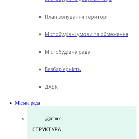
План зонування території
Містобудівні умови та обмеження
Містобудівна рада
Безбар'єрність
ДАБК
Міська рада
СТРУКТУРА