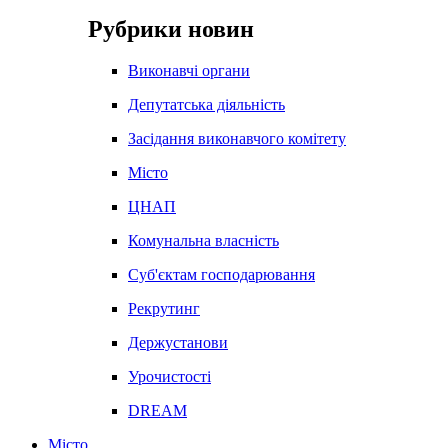
Рубрики новин
Виконавчі органи
Депутатська діяльність
Засідання виконавчого комітету
Місто
ЦНАП
Комунальна власність
Суб'єктам господарювання
Рекрутинг
Держустанови
Урочистості
DREAM
Місто