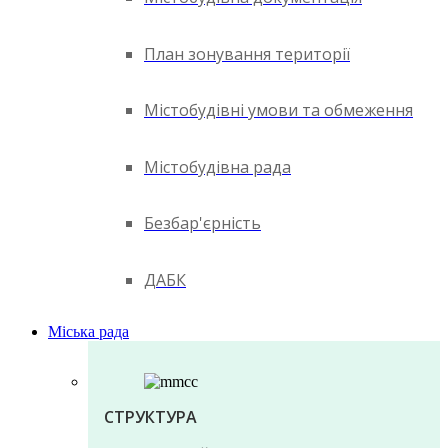
План зонування території
Містобудівні умови та обмеження
Містобудівна рада
Безбар'єрність
ДАБК
Міська рада
СТРУКТУРА