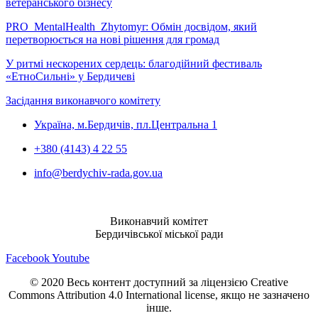
ветеранського бізнесу
PRO_MentalHealth_Zhytomyr: Обмін досвідом, який
перетворюється на нові рішення для громад
У ритмі нескорених сердець: благодійний фестиваль
«ЕтноСильні» у Бердичеві
Засідання виконавчого комітету
Україна, м.Бердичів, пл.Центральна 1
+380 (4143) 4 22 55
info@berdychiv-rada.gov.ua
Виконавчий комітет
Бердичівської міської ради
Facebook
Youtube
© 2020 Весь контент доступний за ліцензією Creative
Commons Attribution 4.0 International license, якщо не зазначено
інше.