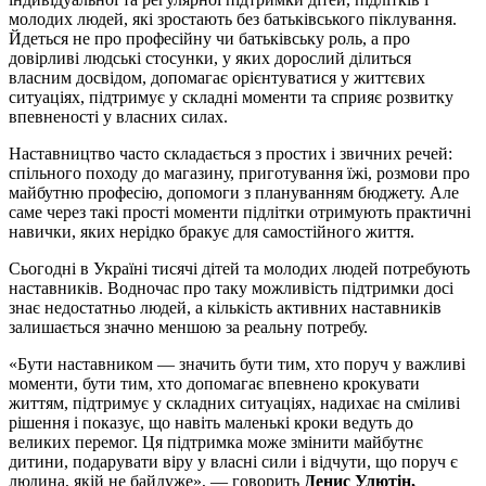
молодих людей, які зростають без батьківського піклування.
Йдеться не про професійну чи батьківську роль, а про
довірливі людські стосунки, у яких дорослий ділиться
власним досвідом, допомагає орієнтуватися у життєвих
ситуаціях, підтримує у складні моменти та сприяє розвитку
впевненості у власних силах.
Наставництво часто складається з простих і звичних речей:
спільного походу до магазину, приготування їжі, розмови про
майбутню професію, допомоги з плануванням бюджету. Але
саме через такі прості моменти підлітки отримують практичні
навички, яких нерідко бракує для самостійного життя.
Сьогодні в Україні тисячі дітей та молодих людей потребують
наставників. Водночас про таку можливість підтримки досі
знає недостатньо людей, а кількість активних наставників
залишається значно меншою за реальну потребу.
«Бути наставником — значить бути тим, хто поруч у важливі
моменти, бути тим, хто допомагає впевнено крокувати
життям, підтримує у складних ситуаціях, надихає на сміливі
рішення і показує, що навіть маленькі кроки ведуть до
великих перемог. Ця підтримка може змінити майбутнє
дитини, подарувати віру у власні сили і відчути, що поруч є
людина, якій не байдуже», — говорить
Денис Улютін,