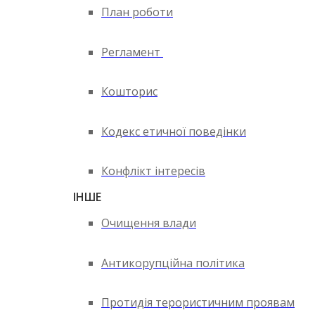
План роботи
Регламент
Кошторис
Кодекс етичної поведінки
Конфлікт інтересів
ІНШЕ
Очищення влади
Антикорупційна політика
Протидія терористичним проявам