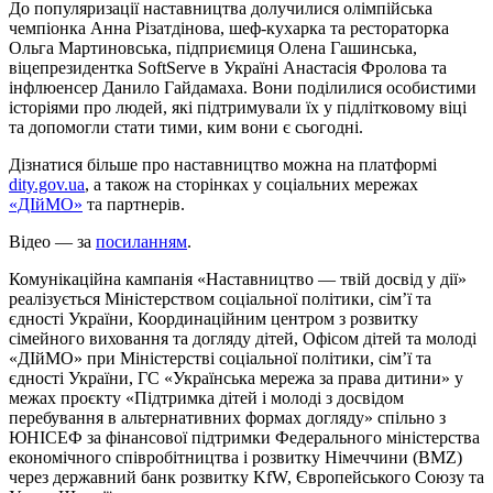
До популяризації наставництва долучилися олімпійська
чемпіонка Анна Різатдінова, шеф-кухарка та рестораторка
Ольга Мартиновська, підприємиця Олена Гашинська,
віцепрезидентка SoftServe в Україні Анастасія Фролова та
інфлюенсер Данило Гайдамаха. Вони поділилися особистими
історіями про людей, які підтримували їх у підлітковому віці
та допомогли стати тими, ким вони є сьогодні.
Дізнатися більше про наставництво можна на платформі
dity.gov.ua
, а також на сторінках у соціальних мережах
«ДІйМО»
та партнерів.
Відео — за
посиланням
.
Комунікаційна кампанія «Наставництво — твій досвід у дії»
реалізується Міністерством соціальної політики, сім’ї та
єдності України, Координаційним центром з розвитку
сімейного виховання та догляду дітей, Офісом дітей та молоді
«ДІйМО» при Міністерстві соціальної політики, сім’ї та
єдності України, ГС «Українська мережа за права дитини» у
межах проєкту «Підтримка дітей і молоді з досвідом
перебування в альтернативних формах догляду» спільно з
ЮНІСЕФ за фінансової підтримки Федерального міністерства
економічного співробітництва і розвитку Німеччини (BMZ)
через державний банк розвитку KfW, Європейського Союзу та