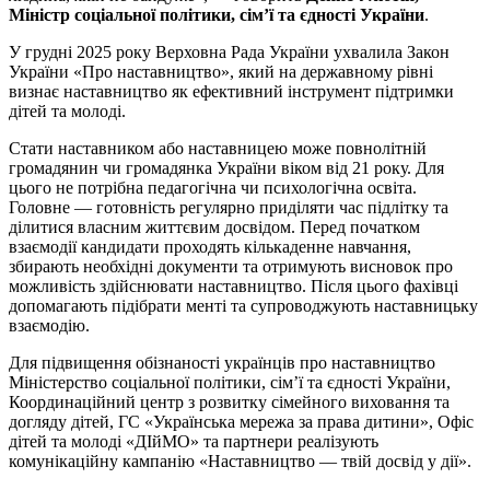
Міністр соціальної політики, сім’ї та єдності України
.
У грудні 2025 року Верховна Рада України ухвалила Закон
України «Про наставництво», який на державному рівні
визнає наставництво як ефективний інструмент підтримки
дітей та молоді.
Стати наставником або наставницею може повнолітній
громадянин чи громадянка України віком від 21 року. Для
цього не потрібна педагогічна чи психологічна освіта.
Головне — готовність регулярно приділяти час підлітку та
ділитися власним життєвим досвідом. Перед початком
взаємодії кандидати проходять кількаденне навчання,
збирають необхідні документи та отримують висновок про
можливість здійснювати наставництво. Після цього фахівці
допомагають підібрати менті та супроводжують наставницьку
взаємодію.
Для підвищення обізнаності українців про наставництво
Міністерство соціальної політики, сім’ї та єдності України,
Координаційний центр з розвитку сімейного виховання та
догляду дітей, ГС «Українська мережа за права дитини», Офіс
дітей та молоді «ДІйМО» та партнери реалізують
комунікаційну кампанію «Наставництво — твій досвід у дії».