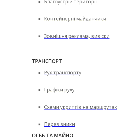
Благоустрій території
Контейнерні майданчики
Зовнішня реклама, вивіски
ТРАНСПОРТ
Рух транспорту
Графіки руху
Схеми укриттів на маршрутах
Перевізники
ОСББ ТА МАЙНО