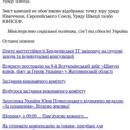
Уряду Швеції.
Зміст кампанії не обов’язково відображає точку зору уряду
Німеччини, Європейського Союзу, Уряду Швеції та/або
ЮНІСЕФ.
Міністерство соціальної політики, сім’ї та єдності України
Останні новини
Центр життєстійкості Бердичівської ТГ запрошує на групові
заходи та індивідуальні консультації
Відкрито реєстрацію на 9-й Всеукраїнський забіг «Шаную
воїнів, біжу за Героїв України» у Житомирській області
Засідання виконавчого комітету
Відбулося засідання виконавчого комітету
Захисника України Юрія Підвисоцького відзначено медаллю
«За поранення». Вітаємо земляка!
Щоранку, о 09:00… Пам’ятаємо кожного…
Як отримати компенсацію за товари, придбані для