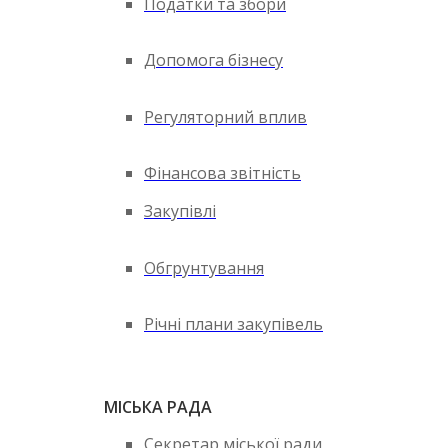
Податки та збори
Допомога бізнесу
Регуляторний вплив
Фінансова звітність
Закупівлі
Обгрунтування
Річні плани закупівель
МІСЬКА РАДА
Секретар міської ради