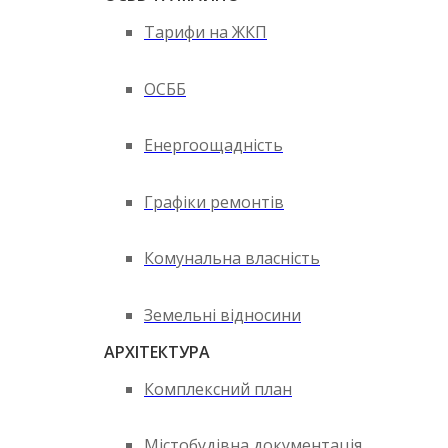
Тарифи на ЖКП
ОСББ
Енергоощадність
Графіки ремонтів
Комунальна власність
Земельні відносини
АРХІТЕКТУРА
Комплексний план
Містобудівна документація