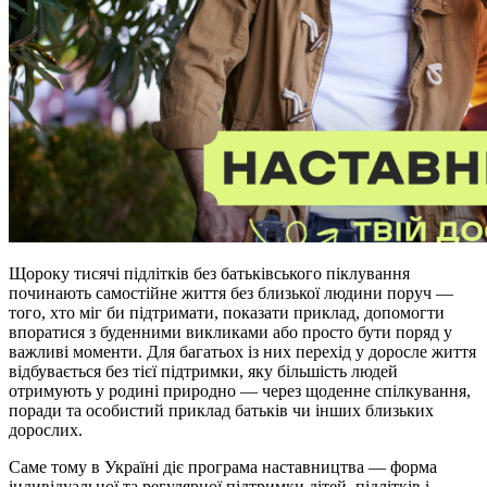
Щороку тисячі підлітків без батьківського піклування
починають самостійне життя без близької людини поруч —
того, хто міг би підтримати, показати приклад, допомогти
впоратися з буденними викликами або просто бути поряд у
важливі моменти. Для багатьох із них перехід у доросле життя
відбувається без тієї підтримки, яку більшість людей
отримують у родині природно — через щоденне спілкування,
поради та особистий приклад батьків чи інших близьких
дорослих.
Саме тому в Україні діє програма наставництва — форма
індивідуальної та регулярної підтримки дітей, підлітків і