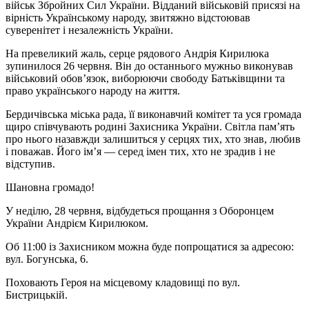
військ Збройних Сил України. Відданий військовій присязі на
вірність Українському народу, звитяжно відстоював
суверенітет і незалежність України.
На превеликий жаль, серце рядового Андрія Кирилюка
зупинилося 26 червня. Він до останнього мужньо виконував
військовий обов’язок, виборюючи свободу Батьківщини та
право українського народу на життя.
Бердичівська міська рада, її виконавчий комітет та уся громада
щиро співчувають родині Захисника України. Світла пам’ять
про нього назавжди залишиться у серцях тих, хто знав, любив
і поважав. Його ім’я — серед імен тих, хто не зрадив і не
відступив.
Шановна громадо!
У неділю, 28 червня, відбудеться прощання з Оборонцем
України Андрієм Кирилюком.
Об 11:00 із Захисником можна буде попрощатися за адресою:
вул. Богунська, 6.
Поховають Героя на місцевому кладовищі по вул.
Бистрицькій.