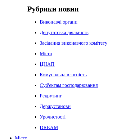
Рубрики новин
Виконавчі органи
Депутатська діяльність
Засідання виконавчого комітету
Місто
ЦНАП
Комунальна власність
Суб'єктам господарювання
Рекрутинг
Держустанови
Урочистості
DREAM
Місто