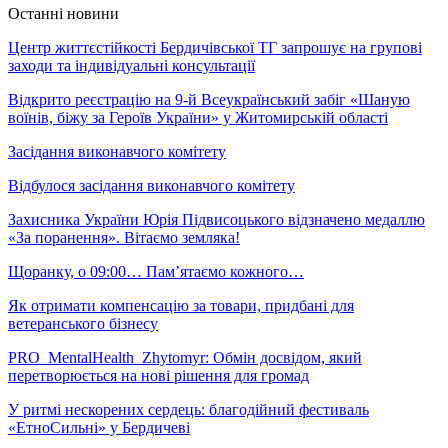
Останні новини
Центр життєстійкості Бердичівської ТГ запрошує на групові
заходи та індивідуальні консультації
Відкрито реєстрацію на 9-й Всеукраїнський забіг «Шаную
воїнів, біжу за Героїв України» у Житомирській області
Засідання виконавчого комітету
Відбулося засідання виконавчого комітету
Захисника України Юрія Підвисоцького відзначено медаллю
«За поранення». Вітаємо земляка!
Щоранку, о 09:00… Пам’ятаємо кожного…
Як отримати компенсацію за товари, придбані для
ветеранського бізнесу
PRO_MentalHealth_Zhytomyr: Обмін досвідом, який
перетворюється на нові рішення для громад
У ритмі нескорених сердець: благодійний фестиваль
«ЕтноСильні» у Бердичеві