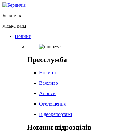
Перейти
до
Бердичів
вмісту
міська рада
Новини
Пресслужба
Новини
Важливо
Анонси
Оголошення
Відеорепортажі
Новини підрозділів