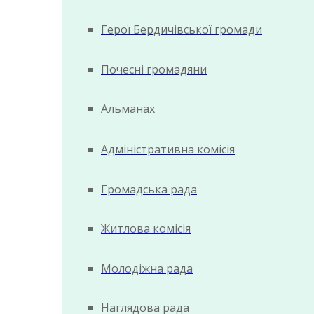
Герої Бердичівської громади
Почесні громадяни
Альманах
Адміністративна комісія
Громадська рада
Житлова комісія
Молодіжна рада
Наглядова рада