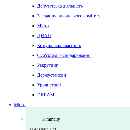
Депутатська діяльність
Засідання виконавчого комітету
Місто
ЦНАП
Комунальна власність
Суб'єктам господарювання
Рекрутинг
Держустанови
Урочистості
DREAM
Місто
ПРО МІСТО