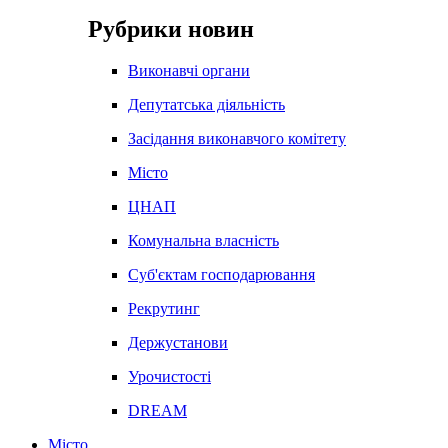
Рубрики новин
Виконавчі органи
Депутатська діяльність
Засідання виконавчого комітету
Місто
ЦНАП
Комунальна власність
Суб'єктам господарювання
Рекрутинг
Держустанови
Урочистості
DREAM
Місто