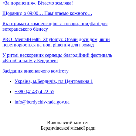
«За поранення». Вітаємо земляка!
Щоранку, о 09:00… Пам’ятаємо кожного…
Як отримати компенсацію за товари, придбані для
ветеранського бізнесу
PRO_MentalHealth_Zhytomyr: Обмін досвідом, який
перетворюється на нові рішення для громад
У ритмі нескорених сердець: благодійний фестиваль
«ЕтноСильні» у Бердичеві
Засідання виконавчого комітету
Україна, м.Бердичів, пл.Центральна 1
+380 (4143) 4 22 55
info@berdychiv-rada.gov.ua
Виконавчий комітет
Бердичівської міської ради