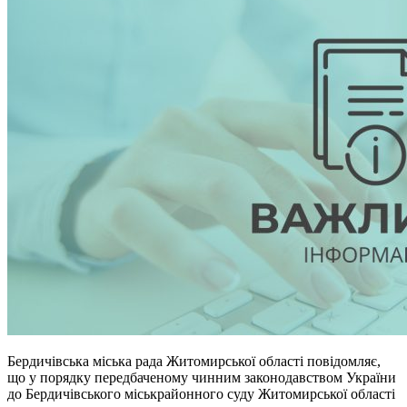
Бердичівська міська рада Житомирської області повідомляє,
що у порядку передбаченому чинним законодавством України
до Бердичівського міськрайонного суду Житомирської області