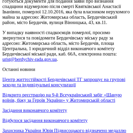
готуються документи для подання заяви про визнання
спадщини відумерлою після смерті Квятківської Анастасії
Іванівни, померлої 12.10.2016, яка була власником нерухомого
майна за адресою: Житомирська область, Бердичівський
район, місто Бердичів, вулиця Вінницька, 43, кв.11.
У випадку наявності спадкоємців померлої, просимо
звернутися та повідомити Бердичівську міську раду за
адресою: Житомирська область, місто Бердичів, площа
Центральна, 1 юридичний відділ виконавчого комітету
Бердичівської міської ради, каб. 66А, електронна пошта:
urist@berdychiv-rada.gov.ua
.
Останні новини
Центр життєстійкості Бердичівської ТГ запрошує на групові
заходи та індивідуальні консультації
Відкрито реєстрацію на 9-й Всеукраїнський забіг «Шаную
воїнів, біжу за Героїв України» у Житомирській області
Засідання виконавчого комітету
Відбулося засідання виконавчого комітету
Захисника України Юрія Підвисоцького відзначено медаллю