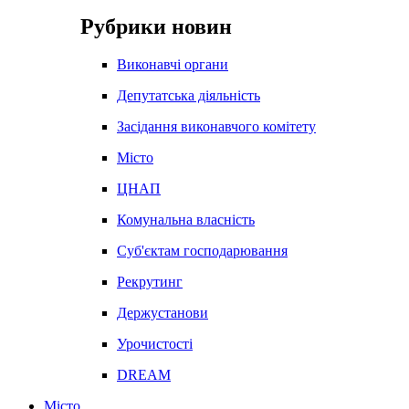
Рубрики новин
Виконавчі органи
Депутатська діяльність
Засідання виконавчого комітету
Місто
ЦНАП
Комунальна власність
Суб'єктам господарювання
Рекрутинг
Держустанови
Урочистості
DREAM
Місто