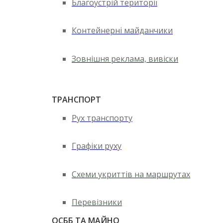
Благоустрій території
Контейнерні майданчики
Зовнішня реклама, вивіски
ТРАНСПОРТ
Рух транспорту
Графіки руху
Схеми укриттів на маршрутах
Перевізники
ОСББ ТА МАЙНО