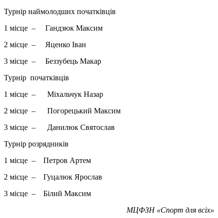
Турнір наймолодших початківців
1 місце – Гандзюк Максим
2 місце – Яценко Іван
3 місце – Беззубець Макар
Турнір початківців
1 місце – Міхальчук Назар
2 місце – Погорецький Максим
3 місце – Данилюк Святослав
Турнір розрядників
1 місце – Петров Артем
2 місце – Гуцалюк Ярослав
3 місце – Білий Максим
МЦФЗН «Спорт для всіх»