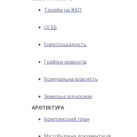
Тарифи на ЖКП
ОСББ
Енергоощадність
Графіки ремонтів
Комунальна власність
Земельні відносини
АРХІТЕКТУРА
Комплексний план
Містобудівна документація