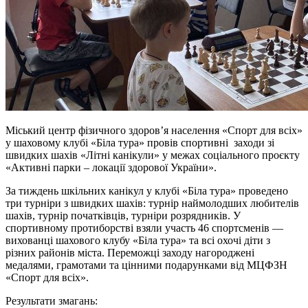
Міський центр фізичного здоров’я населення «Спорт для всіх»
у шаховому клубі «Біла тура» провів спортивні заходи зі
швидких шахів «Літні канікули» у межах соціального проєкту
«Активні парки – локації здорової України».
За тиждень шкільних канікул у клубі «Біла тура» проведено
три турніри з швидких шахів: турнір наймолодших любителів
шахів, турнір початківців, турніри розрядників. У
спортивному протиборстві взяли участь 46 спортсменів —
вихованці шахового клубу «Біла тура» та всі охочі діти з
різних районів міста. Переможці заходу нагороджені
медалями, грамотами та цінними подарунками від МЦФЗН
«Спорт для всіх».
Результати змагань: