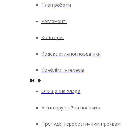
План роботи
Регламент
Кошторис
Кодекс етичної поведінки
Конфлікт інтересів
ІНШЕ
Очищення влади
Антикорупційна політика
Протидія терористичним проявам