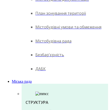
План зонування території
Містобудівні умови та обмеження
Містобудівна рада
Безбар'єрність
ДАБК
Міська рада
СТРУКТУРА