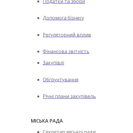
Податки та збори
Допомога бізнесу
Регуляторний вплив
Фінансова звітність
Закупівлі
Обгрунтування
Річні плани закупівель
МІСЬКА РАДА
Секретар міської ради