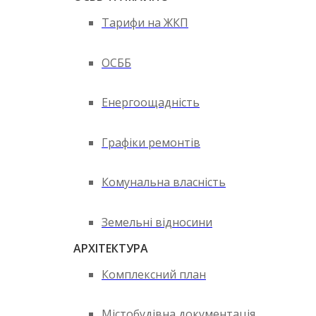
Тарифи на ЖКП
ОСББ
Енергоощадність
Графіки ремонтів
Комунальна власність
Земельні відносини
АРХІТЕКТУРА
Комплексний план
Містобудівна документація