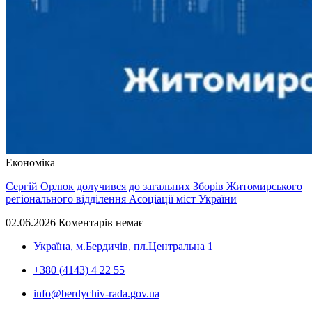
Економіка
Сергій Орлюк долучився до загальних Зборів Житомирського
регіонального відділення Асоціації міст України
02.06.2026
Коментарів немає
Україна, м.Бердичів, пл.Центральна 1
+380 (4143) 4 22 55
info@berdychiv-rada.gov.ua