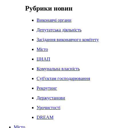
Рубрики новин
Виконавчі органи
Депутатська діяльність
Засідання виконавчого комітету
Місто
ЦНАП
Комунальна власність
Суб'єктам господарювання
Рекрутинг
Держустанови
Урочистості
DREAM
Місто