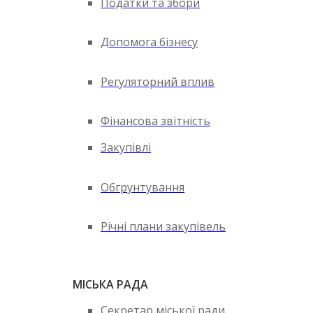
Податки та збори
Допомога бізнесу
Регуляторний вплив
Фінансова звітність
Закупівлі
Обгрунтування
Річні плани закупівель
МІСЬКА РАДА
Секретар міської ради