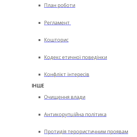
План роботи
Регламент
Кошторис
Кодекс етичної поведінки
Конфлікт інтересів
ІНШЕ
Очищення влади
Антикорупційна політика
Протидія терористичним проявам