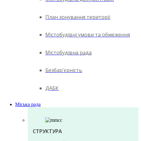
План зонування території
Містобудівні умови та обмеження
Містобудівна рада
Безбар'єрність
ДАБК
Міська рада
СТРУКТУРА