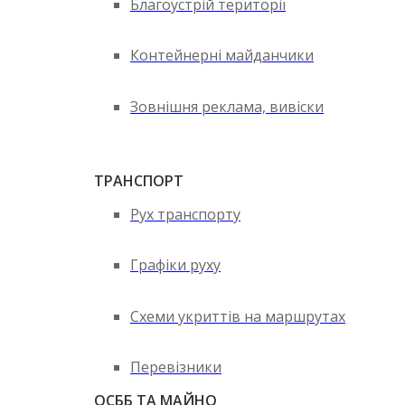
Благоустрій території
Контейнерні майданчики
Зовнішня реклама, вивіски
ТРАНСПОРТ
Рух транспорту
Графіки руху
Схеми укриттів на маршрутах
Перевізники
ОСББ ТА МАЙНО