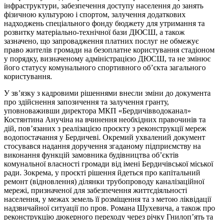
інфраструктури, забезпечення доступу населення до занять
фізичною культурою і спортом, залучення додаткових
надходжень спеціального фонду бюджету для утримання та
розвитку матеріально-технічної бази ДЮСШ, а також
зазначено, що запровадження платних послуг не обмежує
право жителів громади на безоплатне користування стадіоном
у порядку, визначеному адміністрацією ДЮСШ, та не змінює
його статусу комунального спортивного об’єкта загального
користування.
У зв’язку з кадровими рішеннями внесли зміни до документа
про здійснення запозичення та залучення гранту,
уповноваживши директора МКП «Бердичівводоканал»
Костянтина Анучіна на вчинення необхідних правочинів та
дій, пов’язаних з реалізацією проєкту з реконструкції мереж
водопостачання у Бердичеві. Окремий ухвалений документ
стосувався надання доручення згаданому підприємству на
виконання функцій замовника будівництва об’єктів
комунальної власності громади від імені Бердичівської міської
ради. Зокрема, у проєкті рішення йдеться про капітальний
ремонт (відновлення) ділянки трубопроводу каналізаційної
мережі, призначеної для забезпечення життєдіяльності
населення, у межах земель її розміщення та з метою ліквідації
надзвичайної ситуації по пров. Романа Шухевича, а також про
реконструкцію дюкерного переходу через річку Гнилоп’ять та