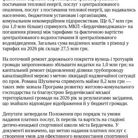
постачання теплової енергії, послуг з централізованого
опалення, послуг з постачання теплової енергії, що надавались
населенню, бюджетним установам і організаціям,
комунальним некомерційним підприємствам. Ще 6,7 млн грн
(на 1,0 млн більше) спрямують МКП «Бердичівводоканал» на
погашення різниці між тарифами та фактичною вартістю
централізованого водопостачання й централізованого
водовідведення. Загальна сума виділених коштів з різниці у
тарифах на 2026 рік складе 27,5 млн грн.
На поточний ремонт дорожнього покриття вулиць і тротуарів
громади запропоновано збільшити видатки на 1,0 млн грн; на
капітальний ремонт (відновлення) ділянки трубопроводу
каналізаційної мережі з метою ліквідації надзвичайної ситуації
по пров. Романа Шухевича спрямують майже 8,2 млн грн —
таких змін зазнала Програма розвитку житлово-комунального
господарства та благоустрою Бердичівської міської
територіальної громади на 2026 рік за результатами засідання,
що знайшло відповідне відображення й у бюджеті громади.
Депутати затвердили Положення про порядок та умови
надання платних послуг, їх перелік та вартість на стадіоні
дитячо-юнацької спортивної школи міста Бердичева. У
документі визначено, що метою надання платних послуг є
створення умов для ефективного використання спортивної