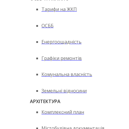
Тарифи на ЖКП
ОСББ
Енергоощадність
Графіки ремонтів
Комунальна власність
Земельні відносини
АРХІТЕКТУРА
Комплексний план
Містобудівна документація