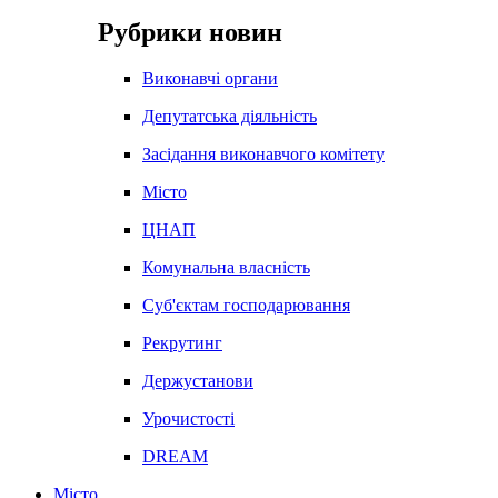
Рубрики новин
Виконавчі органи
Депутатська діяльність
Засідання виконавчого комітету
Місто
ЦНАП
Комунальна власність
Суб'єктам господарювання
Рекрутинг
Держустанови
Урочистості
DREAM
Місто