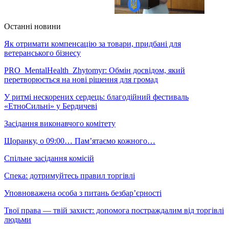
Останні новини
Як отримати компенсацію за товари, придбані для
ветеранського бізнесу
PRO_MentalHealth_Zhytomyr: Обмін досвідом, який
перетворюється на нові рішення для громад
У ритмі нескорених сердець: благодійний фестиваль
«ЕтноСильні» у Бердичеві
Засідання виконавчого комітету
Щоранку, о 09:00… Пам’ятаємо кожного…
Спільне засідання комісій
Спека: дотримуйтесь правил торгівлі
Уповноважена особа з питань безбар’єрності
Твої права — твій захист: допомога постраждалим від торгівлі
людьми