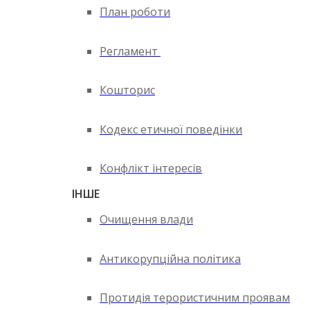
План роботи
Регламент
Кошторис
Кодекс етичної поведінки
Конфлікт інтересів
ІНШЕ
Очищення влади
Антикорупційна політика
Протидія терористичним проявам