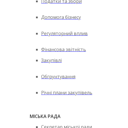
Податки та збори
Допомога бізнесу
Регуляторний вплив
Фінансова звітність
Закупівлі
Обгрунтування
Річні плани закупівель
МІСЬКА РАДА
Секретар міської ради