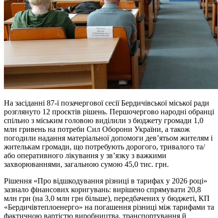
На засіданні 87-ї позачергової сесії Бердичівської міської ради
розглянуто 12 проєктів рішень. Першочергово народні обранці
спільно з міським головою виділили з бюджету громади 1,0
млн гривень на потреби Сил Оборони України, а також
погодили надання матеріальної допомоги дев’ятьом жителям і
жителькам громади, що потребують дорогого, тривалого та/
або оперативного лікування у зв’язку з важкими
захворюваннями, загальною сумою 45,0 тис. грн.
Рішення «Про відшкодування різниці в тарифах у 2026 році»
зазнало фінансових коригувань: вирішено спрямувати 20,8
млн грн (на 3,0 млн грн більше), передбачених у бюджеті, КП
«Бердичівтеплоенерго» на погашення різниці між тарифами та
фактичною вартістю виробництва, транспортування й