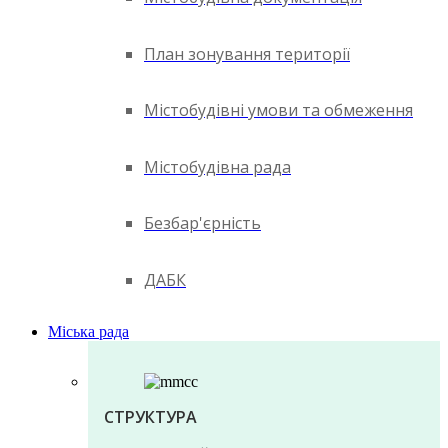
План зонування території
Містобудівні умови та обмеження
Містобудівна рада
Безбар'єрність
ДАБК
Міська рада
СТРУКТУРА