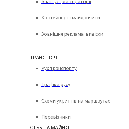
Благоустрій території
Контейнерні майданчики
Зовнішня реклама, вивіски
ТРАНСПОРТ
Рух транспорту
Графіки руху
Схеми укриттів на маршрутах
Перевізники
ОСББ ТА МАЙНО