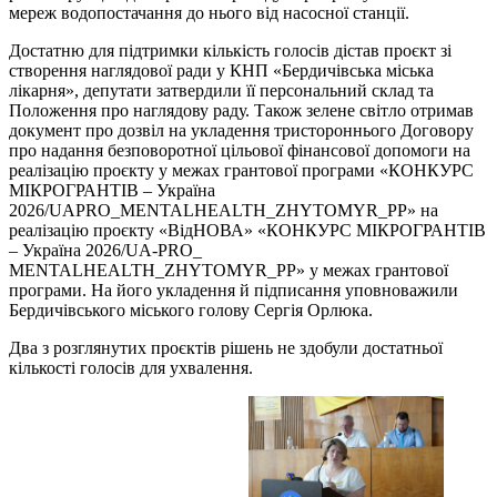
мереж водопостачання до нього від насосної станції.
Достатню для підтримки кількість голосів дістав проєкт зі
створення наглядової ради у КНП «Бердичівська міська
лікарня», депутати затвердили її персональний склад та
Положення про наглядову раду. Також зелене світло отримав
документ про дозвіл на укладення тристороннього Договору
про надання безповоротної цільової фінансової допомоги на
реалізацію проєкту у межах грантової програми «КОНКУРС
МІКРОГРАНТІВ – Україна
2026/UAPRO_MENTALHEALTH_ZHYTOMYR_PP» на
реалізацію проєкту «ВідНОВА» «КОНКУРС МІКРОГРАНТІВ
– Україна 2026/UA-PRO_
MENTALHEALTH_ZHYTOMYR_PP» у межах грантової
програми. На його укладення й підписання уповноважили
Бердичівського міського голову Сергія Орлюка.
Два з розглянутих проєктів рішень не здобули достатньої
кількості голосів для ухвалення.