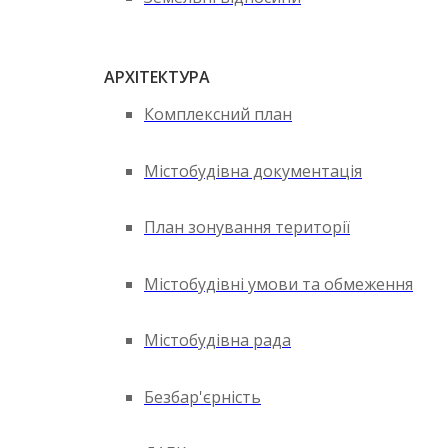
АРХІТЕКТУРА
Комплексний план
Містобудівна документація
План зонування території
Містобудівні умови та обмеження
Містобудівна рада
Безбар'єрність