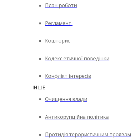
План роботи
Регламент
Кошторис
Кодекс етичної поведінки
Конфлікт інтересів
ІНШЕ
Очищення влади
Антикорупційна політика
Протидія терористичним проявам