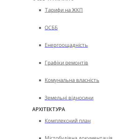
Тарифи на ЖКП
ОСББ
Енергоощадність
Графіки ремонтів
Комунальна власність
Земельні відносини
АРХІТЕКТУРА
Комплексний план
Містобудівна документація