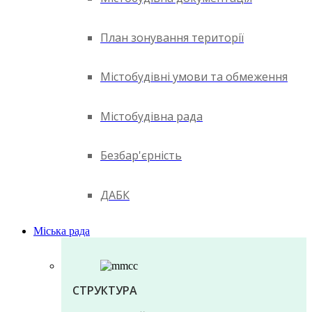
План зонування території
Містобудівні умови та обмеження
Містобудівна рада
Безбар'єрність
ДАБК
Міська рада
СТРУКТУРА