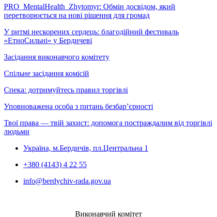
PRO_MentalHealth_Zhytomyr: Обмін досвідом, який
перетворюється на нові рішення для громад
У ритмі нескорених сердець: благодійний фестиваль
«ЕтноСильні» у Бердичеві
Засідання виконавчого комітету
Спільне засідання комісій
Спека: дотримуйтесь правил торгівлі
Уповноважена особа з питань безбар’єрності
Твої права — твій захист: допомога постраждалим від торгівлі
людьми
Україна, м.Бердичів, пл.Центральна 1
+380 (4143) 4 22 55
info@berdychiv-rada.gov.ua
Виконавчий комітет