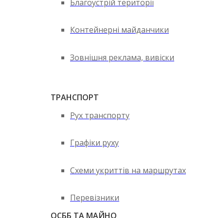
Благоустрій території
Контейнерні майданчики
Зовнішня реклама, вивіски
ТРАНСПОРТ
Рух транспорту
Графіки руху
Схеми укриттів на маршрутах
Перевізники
ОСББ ТА МАЙНО