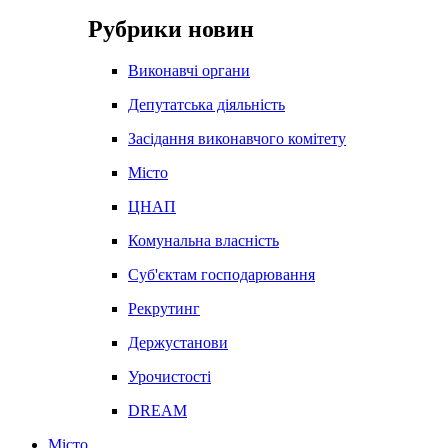
Рубрики новин
Виконавчі органи
Депутатська діяльність
Засідання виконавчого комітету
Місто
ЦНАП
Комунальна власність
Суб'єктам господарювання
Рекрутинг
Держустанови
Урочистості
DREAM
Місто