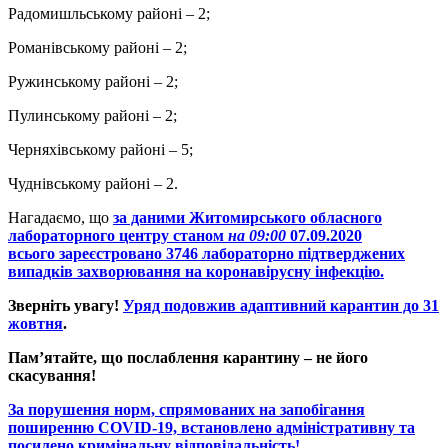
Радомишльському районі – 2;
Романівському районі – 2;
Ружинському районі – 2;
Пулинському районі – 2;
Черняхівському районі – 5;
Чуднівському районі – 2.
Нагадаємо, що
за даними Житомирського обласного
лабораторного центру станом
на 09:00
07
.09
.2020
всього
зареєстровано 3746
лабораторно підтверджених
випадків захворювання на коронавірусну інфекцію
.
Зверніть увагу!
Уряд подовжив адаптивний карантин до 31
жовтня
.
Пам’ятайте, що послаблення карантину – не його
скасування!
За порушення норм, спрямованих на запобігання
поширенню COVID-19, встановлено адміністративну та
посилено кримінальну відповідальність!