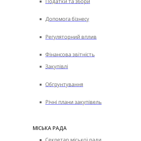
Податки та збори
Допомога бізнесу
Регуляторний вплив
Фінансова звітність
Закупівлі
Обгрунтування
Річні плани закупівель
МІСЬКА РАДА
Секретар міської ради