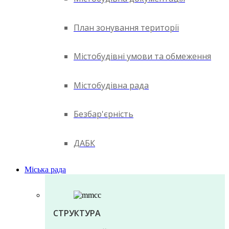
План зонування території
Містобудівні умови та обмеження
Містобудівна рада
Безбар'єрність
ДАБК
Міська рада
СТРУКТУРА