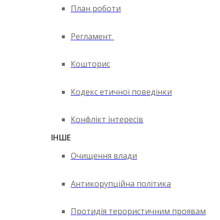
План роботи
Регламент
Кошторис
Кодекс етичної поведінки
Конфлікт інтересів
ІНШЕ
Очищення влади
Антикорупційна політика
Протидія терористичним проявам