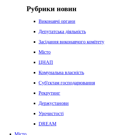
Рубрики новин
Виконавчі органи
Депутатська діяльність
Засідання виконавчого комітету
Місто
ЦНАП
Комунальна власність
Суб'єктам господарювання
Рекрутинг
Держустанови
Урочистості
DREAM
Місто