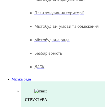
План зонування території
Містобудівні умови та обмеження
Містобудівна рада
Безбар'єрність
ДАБК
Міська рада
СТРУКТУРА