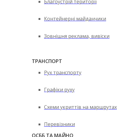
Благоустрій території
Контейнерні майданчики
Зовнішня реклама, вивіски
ТРАНСПОРТ
Рух транспорту
Графіки руху
Схеми укриттів на маршрутах
Перевізники
ОСББ ТА МАЙНО