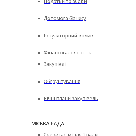
Податки та збори
Допомога бізнесу
Регуляторний вплив
Фінансова звітність
Закупівлі
Обгрунтування
Річні плани закупівель
МІСЬКА РАДА
Секретар міської ради