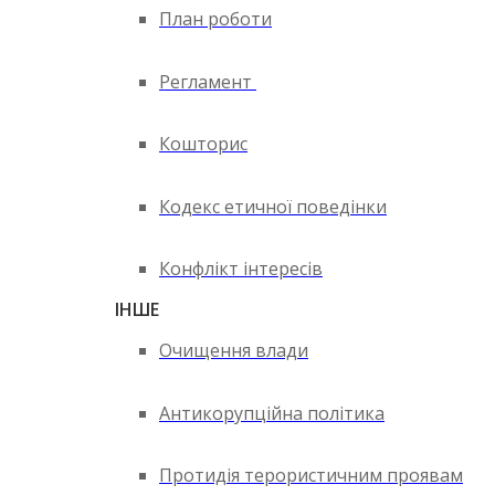
План роботи
Регламент
Кошторис
Кодекс етичної поведінки
Конфлікт інтересів
ІНШЕ
Очищення влади
Антикорупційна політика
Протидія терористичним проявам