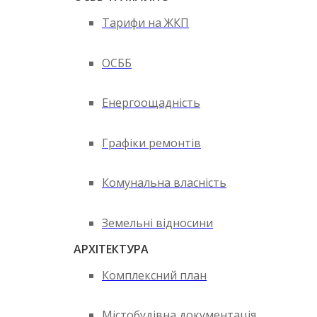
Тарифи на ЖКП
ОСББ
Енергоощадність
Графіки ремонтів
Комунальна власність
Земельні відносини
АРХІТЕКТУРА
Комплексний план
Містобудівна документація