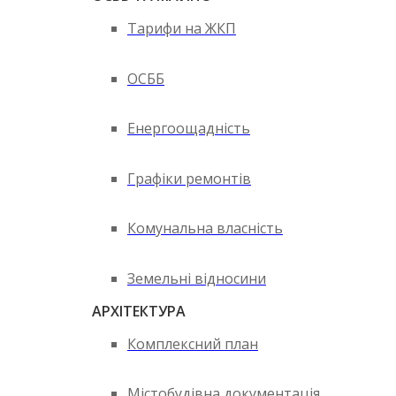
Тарифи на ЖКП
ОСББ
Енергоощадність
Графіки ремонтів
Комунальна власність
Земельні відносини
АРХІТЕКТУРА
Комплексний план
Містобудівна документація