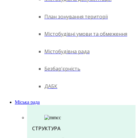
План зонування території
Містобудівні умови та обмеження
Містобудівна рада
Безбар'єрність
ДАБК
Міська рада
СТРУКТУРА