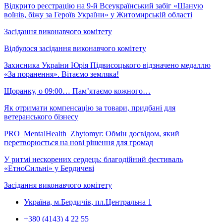
Відкрито реєстрацію на 9-й Всеукраїнський забіг «Шаную
воїнів, біжу за Героїв України» у Житомирській області
Засідання виконавчого комітету
Відбулося засідання виконавчого комітету
Захисника України Юрія Підвисоцького відзначено медаллю
«За поранення». Вітаємо земляка!
Щоранку, о 09:00… Пам’ятаємо кожного…
Як отримати компенсацію за товари, придбані для
ветеранського бізнесу
PRO_MentalHealth_Zhytomyr: Обмін досвідом, який
перетворюється на нові рішення для громад
У ритмі нескорених сердець: благодійний фестиваль
«ЕтноСильні» у Бердичеві
Засідання виконавчого комітету
Україна, м.Бердичів, пл.Центральна 1
+380 (4143) 4 22 55