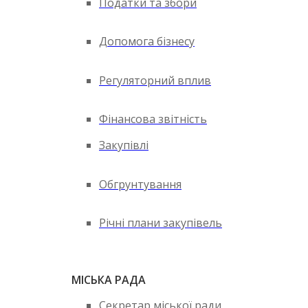
Податки та збори
Допомога бізнесу
Регуляторний вплив
Фінансова звітність
Закупівлі
Обгрунтування
Річні плани закупівель
МІСЬКА РАДА
Секретар міської ради