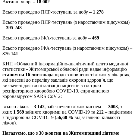
Активні хворі –
18 002
Всього проведено ПЛР-тестувань за добу –
1 278
Всього проведено ПЛР-тестувань (з наростаючим підсумком)
–
395 248
Всього проведено ІФА-тестувань за добу –
469
Всього проведено ІФА-тестувань (з наростаючим підсумком) –
376 141
КНП «Обласний інформаційно-аналітичний центр медичної
статистики» Житомирської обласної ради надає інформацію
станом на 16 листопада
щодо заповненості ліжок у лікарнях,
які внесені до переліку закладів охорони здоров`я, що
визначені для госпіталізації пацієнтів з гострою
респіраторною хворобою COVID-19, спричиненою
коронавірусом SARS-CoV-2:
всього ліжок –
3 142
, забезпечено ліжок киснем —
3003
, з
яких
1 569
зайнято хворими на COVID-19 та
212
– пацієнтами
з підозрою на COVID-19 (
56,68 %
від загальної кількості
ліжок).
Нагадуємо, що з 30 жовтня на Житомирщині діятиме