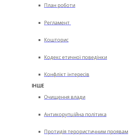
План роботи
Регламент
Кошторис
Кодекс етичної поведінки
Конфлікт інтересів
ІНШЕ
Очищення влади
Антикорупційна політика
Протидія терористичним проявам