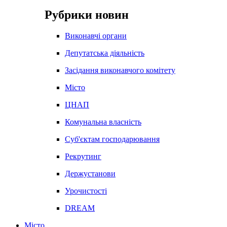
Рубрики новин
Виконавчі органи
Депутатська діяльність
Засідання виконавчого комітету
Місто
ЦНАП
Комунальна власність
Суб'єктам господарювання
Рекрутинг
Держустанови
Урочистості
DREAM
Місто