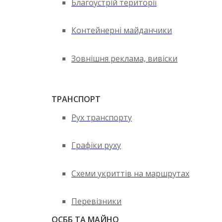
Благоустрій території
Контейнерні майданчики
Зовнішня реклама, вивіски
ТРАНСПОРТ
Рух транспорту
Графіки руху
Схеми укриттів на маршрутах
Перевізники
ОСББ ТА МАЙНО