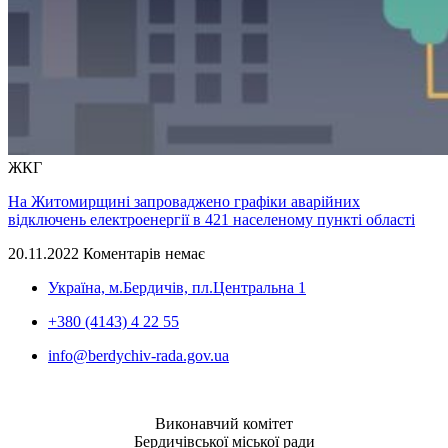
ЖКГ
На Житомирщині запроваджено графіки аварійних
відключень електроенергії в 421 населеному пункті області
20.11.2022
Коментарів немає
Україна, м.Бердичів, пл.Центральна 1
+380 (4143) 4 22 55
info@berdychiv-rada.gov.ua
Виконавчий комітет
Бердичівської міської ради