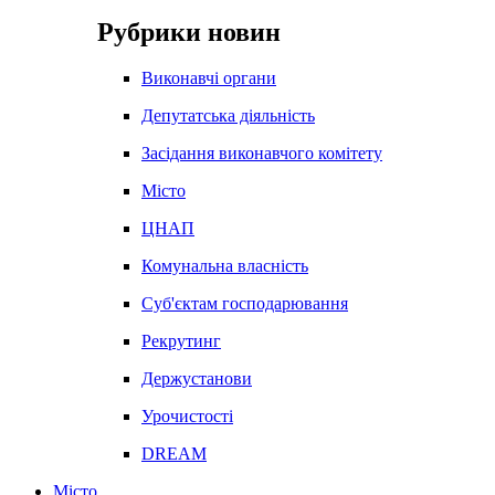
Рубрики новин
Виконавчі органи
Депутатська діяльність
Засідання виконавчого комітету
Місто
ЦНАП
Комунальна власність
Суб'єктам господарювання
Рекрутинг
Держустанови
Урочистості
DREAM
Місто