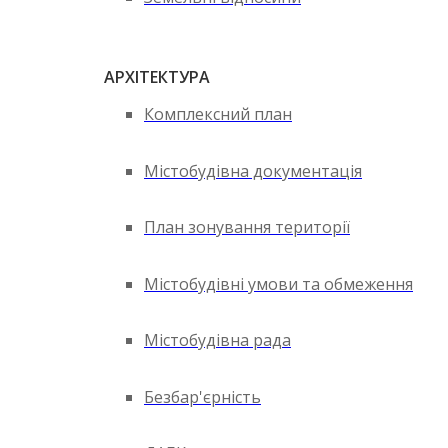
АРХІТЕКТУРА
Комплексний план
Містобудівна документація
План зонування території
Містобудівні умови та обмеження
Містобудівна рада
Безбар'єрність